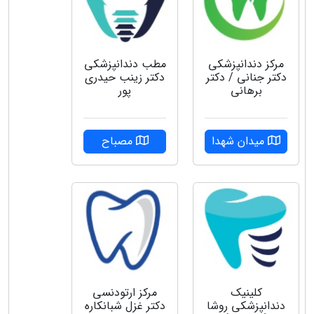
مرکز دندانپزشکی
مطب دندانپزشکی
دکتر جنانی / دکتر
دکتر زینب حیدری
برهانی
پور
میدان شهدا
مصباح
کلینیک
مركز ارتودنسى
دندانپزشکی روشا
دكتر غزل شبانكاره