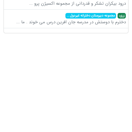
درود بیکران تشکر و قدردانی از مجموعه اکسیژن پرو
...
زری:
مجموعه دبیرستان دخترانه غیردول
...
دخترم با دوستش در مدرسه جان افرین درس می خوند . ما
...