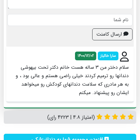
ارسال کامنت
سارا خاكباز
1400/12/02
سلام دختر من ٣ ساله هست خانم دكتر تحت بيهوشي
دندانها رو ترميم كردند خيلي راضي هستم و عالي بود ، و
به هر مادري كه سلامت دندانهاي كودكش رو ميخواهد
ايشان رو پيشنهاد. ميكنم
(امتیاز 4.8 | 4223 رای)
افزودن مجموعه شما به دندانپزشکی