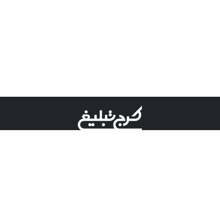
©کرج تبلیغ علامت تجاری ثبت شده در "اداره ثبت برند"
میباشد و هرگونه استفاده از این عنوان با پسوند و پیشوند قابل
پیگیری قضایی میباشد.
دارای نماد اعتبار 1 ستاره از مركز توسعه تجارت الكترونیكی
وزارت صنعت، معدن و تجارت.
مسئولیت آگهی های درج شده در این سایت بر عهده آگهی