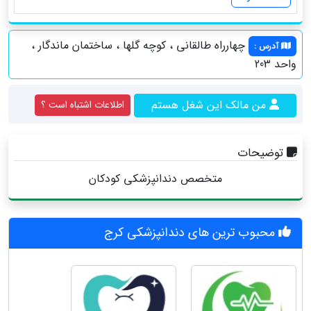
چهارراه طالقاني ، کوچه گلها ، ساختمان ماندگار ،
آدرس
:
واحد 203
من مالک این شغل هستم
اطلاعات اشتباه است ؟
توضیحات
متخصص دندانپزشکی کودکان
محبوب ترین های دندانپزشکی کرج