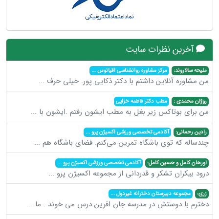
آخرین نظرات سایت
ملیحه سالاروند:
مرکز مشاوره روانشناسی اقیانوس
...
من مشاوره آنلاین داشتم با دکتر ذکایی پور. خیلی حرف
...
روژان محمدی :
مطب دکتر فاطمه خزایی
من برای بوتاکس زیر بغل به مطب ایشون رفتم .ایشون با
...
رادین رحمانی:
آکادمی تخصصی ورزشی اکسیژن پرو
...
چندساله که توی باشگاه تمرین می‌کنم. فضای باشگاه هم
...
اورهان کامل و حسین کامل:
آکادمی تخصصی ورزشی اکسیژن پرو
...
درود بیکران تشکر و قدردانی از مجموعه اکسیژن پرو
...
زری:
مجموعه دبیرستان دخترانه غیردول
...
دخترم با دوستش در مدرسه جان افرین درس می خوند . ما
...