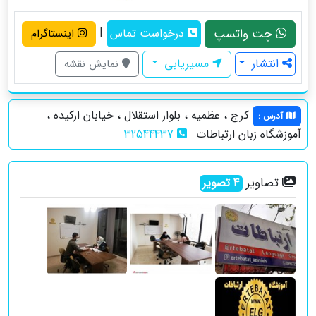
|
چت واتسپ
درخواست تماس
اینستاگرام
انتشار
مسیریابی
نمایش نقشه
کرج ، عظمیه ، بلوار استقلال ، خیابان ارکیده ،
آدرس
:
آموزشگاه زبان ارتباطات
32544437
تصاویر
4
تصویر