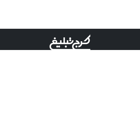
©کرج تبلیغ علامت تجاری ثبت شده در "اداره ثبت برند"
میباشد و هرگونه استفاده از این عنوان با پسوند و پیشوند قابل
پیگیری قضایی میباشد.
دارای نماد اعتبار 1 ستاره از مركز توسعه تجارت الكترونیكی
وزارت صنعت، معدن و تجارت.
مسئولیت آگهی های درج شده در این سایت بر عهده آگهی
دهنده می باشد.
تعرفه تبلیغات