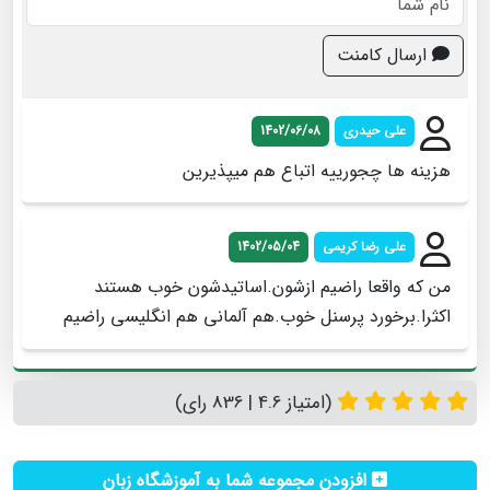
ارسال کامنت
علی حیدری
1402/06/08
هزینه ها چجورییه اتباع هم میپذیرین
علی رضا کریمی
1402/05/04
من که واقعا راضیم ازشون.اساتیدشون خوب هستند
اکثرا.برخورد پرسنل خوب.هم آلمانی هم انگلیسی راضیم
(امتیاز 4.6 | 836 رای)
افزودن مجموعه شما به آموزشگاه زبان