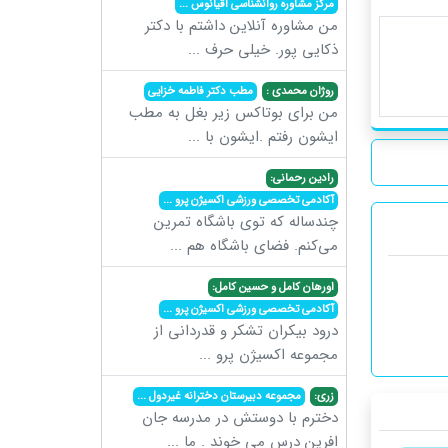
مرکز مشاوره روانشناسی اقیانوس
...
من مشاوره آنلاین داشتم با دکتر
ذکایی پور. خیلی حرف
...
روژان محمدی :
مطب دکتر فاطمه خزایی
من برای بوتاکس زیر بغل به مطب
ایشون رفتم .ایشون با
...
رادین رحمانی:
آکادمی تخصصی ورزشی اکسیژن پرو
...
چندساله که توی باشگاه تمرین
می‌کنم. فضای باشگاه هم
...
اورهان کامل و حسین کامل:
آکادمی تخصصی ورزشی اکسیژن پرو
...
درود بیکران تشکر و قدردانی از
مجموعه اکسیژن پرو
...
زری:
مجموعه دبیرستان دخترانه غیردول
...
دخترم با دوستش در مدرسه جان
افرین درس می خوند . ما
...