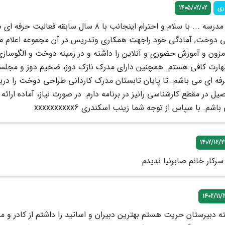
ری
1405/02/02
مديريت محترم مدرسه ... با سلام و احترام اينجانب با ٨ سال سابقه فعاليت
 دوخت, آمادگی خود راجهت همكارى وتدريس در آن مجموعه اعلام مى
زون و آموزش حضورى و آنلاين را داشته و در زمينه دوخت و الگوساز
مهارت كافى هستم. همچنین داراى مدرك نازك دوز، ضخيم دوز و مجلس
فه اى مى باشم. تا پايان تابستان مدرك كاردانى طراحى دوخت را دري
يل در مقطع كارشناسى رانيز در برنامه دارم. در صورت نياز، آماده ارائه 
م. با سپاس از توجه شما زينب اسكندرى xxxxxxxxxx6
1402/12/2
 سرکار خانم صابرنیا ندیدم
1402/11/
 دبیرستان حریت هستم بهترین دبیران و اساتید را داشتم از کادر و م