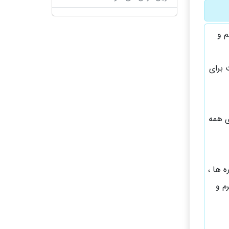
م و
 برای
 برای همه
ه ها ،
م و