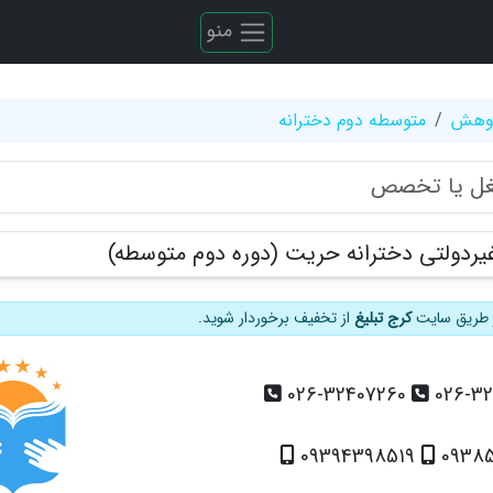
منو
ژوهش
متوسطه دوم دخترانه
یردولتی دخترانه حریت (دوره دوم متوسطه)
از طریق سایت
کرج تبلیغ
از تخفیف برخوردار شوید.
026-32407260
026-3
09394398519
09385