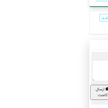
وری
ارسال
کامنت