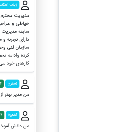
زینب اسکند
خياطى و طراحى
سابقه مديريت م
داراى تجربه و 
سازمان فنى وحر
كرده وادامه تحص
كارهاى خود مى باش
نسترن
4
من مدیر بهتر از
آناهیتا
22
من دانش آموخته