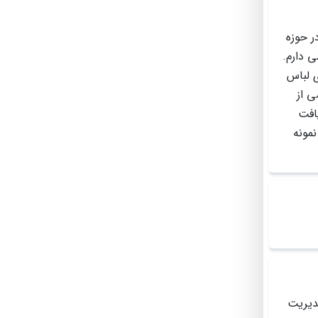
 حرفه اى در حوزه
 دارم.
ی لباس
ى از
افت
نمونه
دیریت