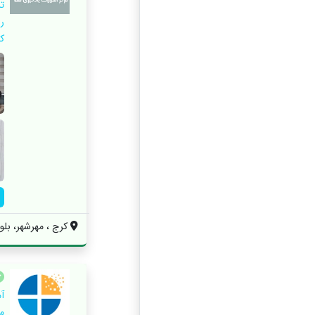
ت
ک
کرج ، مهرشهر، بلوا
آ
م