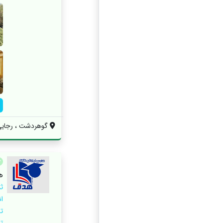
گوهردشت ، رجایی شه
ه
ث
ا
ت