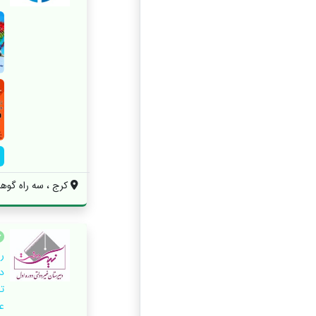
کرج ، سه راه گوهردشت
ر
د
ت
ع