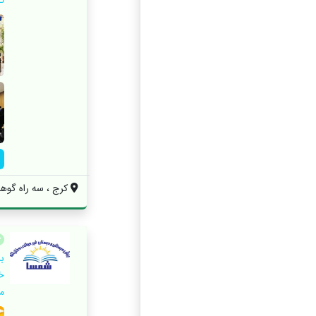
ت
کرج ، سه راه گوهردشت 
ب
خ
م