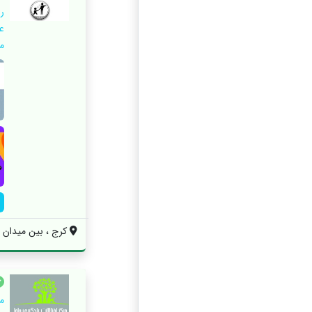
ر
ع
م
کرج ، بین میدان شه
م