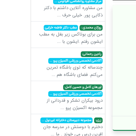
مرکز مشاوره روانشناسی اقیانوس
...
من مشاوره آنلاین داشتم با دکتر
ذکایی پور. خیلی حرف
...
روژان محمدی :
مطب دکتر فاطمه خزایی
من برای بوتاکس زیر بغل به مطب
ایشون رفتم .ایشون با
...
رادین رحمانی:
آکادمی تخصصی ورزشی اکسیژن پرو
...
چندساله که توی باشگاه تمرین
می‌کنم. فضای باشگاه هم
...
اورهان کامل و حسین کامل:
آکادمی تخصصی ورزشی اکسیژن پرو
...
درود بیکران تشکر و قدردانی از
مجموعه اکسیژن پرو
...
زری:
مجموعه دبیرستان دخترانه غیردول
...
دخترم با دوستش در مدرسه جان
افرین درس می خوند . ما
...