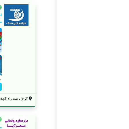
آ
م
کرج ، سه راه گوهردشت
م