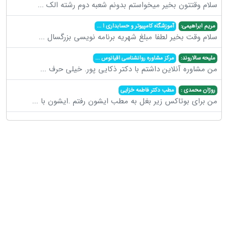
سلام وقتتون بخیر میخواستم بدونم شعبه دوم رشته الک
...
مریم ابراهیمی:
آموزشگاه کامپیوتر و حسابداری ا
...
سلام وقت بخیر لطفا مبلغ شهریه برنامه نویسی بزرگسال
...
ملیحه سالاروند:
مرکز مشاوره روانشناسی اقیانوس
...
من مشاوره آنلاین داشتم با دکتر ذکایی پور. خیلی حرف
...
روژان محمدی :
مطب دکتر فاطمه خزایی
من برای بوتاکس زیر بغل به مطب ایشون رفتم .ایشون با
...