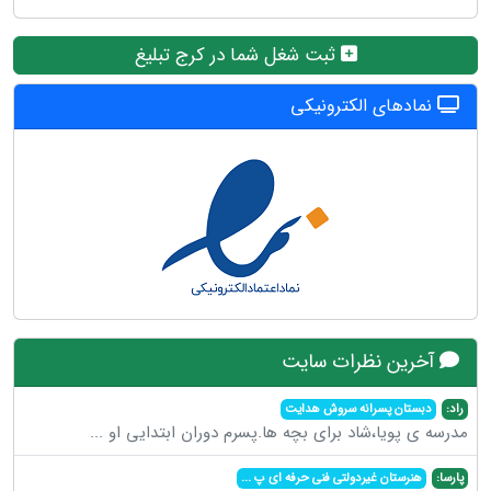
ثبت شغل شما در کرج تبلیغ
نمادهای الکترونیکی
آخرین نظرات سایت
راد:
دبستان پسرانه سروش هدایت
مدرسه ی پویا،شاد برای بچه ها.پسرم دوران ابتدایی او
...
پارسا:
هنرستان غیردولتی فنی حرفه ای پ
...