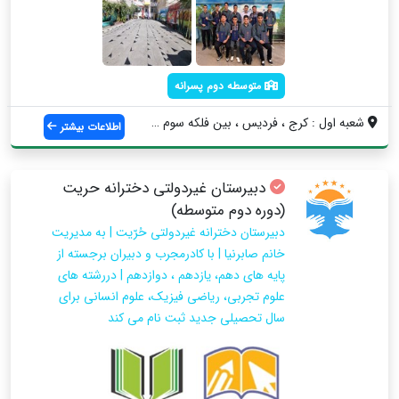
متوسطه دوم پسرانه
شعبه اول : کرج ، فردیس ، بین فلکه سوم و ...
اطلاعات بیشتر
دبیرستان غیردولتی دخترانه حریت
(دوره دوم متوسطه)
دبیرستان دخترانه غیردولتی حُرّیت | به مدیریت
خانم صابرنیا | با کادرمجرب و دبیران برجسته از
پایه های دهم، یازدهم ، دوازدهم | دررشته های
علوم تجربی، ریاضی فیزیک، علوم انسانی برای
سال تحصیلی جدید ثبت نام می کند