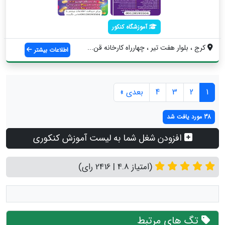
آموزشگاه کنکور
کرج ، بلوار هفت تیر ، چهارراه کارخانه قن...
اطلاعات بیشتر
1
2
3
4
بعدی »
38 مورد یافت شد
افزودن شغل شما به لیست آموزش کنکوری
(امتیاز 4.8 | 2416 رای)
تگ های مرتبط