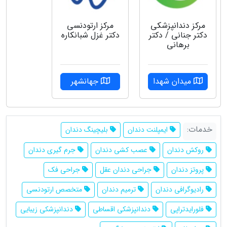
مرکز دندانپزشکی
مركز ارتودنسى
دکتر جنانی / دکتر
دكتر غزل شبانكاره
برهانی
میدان شهدا
جهانشهر
خدمات:
ایمپلنت دندان
بلیچینگ دندان
روکش دندان
عصب کشی دندان
جرم گیری دندان
پروتز دندان
جراحی دندان عقل
جراحی فک
رادیوگرافی دندان
ترمیم دندان
متخصص ارتودنسی
فلورایدتراپی
دندانپزشکی اقساطی
دندانپزشکی زیبایی