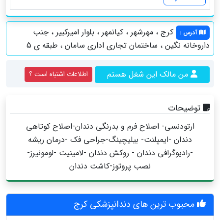
کرج ، مهرشهر ، کیانمهر ، بلوار امیرکبیر ، جنب
آدرس
:
داروخانه نگین ، ساختمان تجاری اداری سامان ، طبقه ی 5
من مالک این شغل هستم
اطلاعات اشتباه است ؟
توضیحات
ارتودنسی- اصلاح فرم و بدرنگی دندان-اصلاح کوتاهی
دندان -ایمپلنت- بیلیچینگ-جراحی فک -درمان ریشه
-رادیوگرافی دندان - روکش دندان -لامینیت -لومونیرز-
نصب پروتوز-کاشت دندان
محبوب ترین های دندانپزشکی کرج