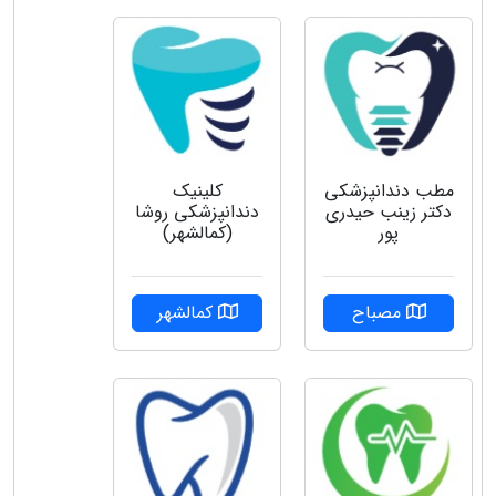
مطب دندانپزشکی
کلینیک
دکتر زینب حیدری
دندانپزشکی روشا
پور
(کمالشهر)
مصباح
کمالشهر