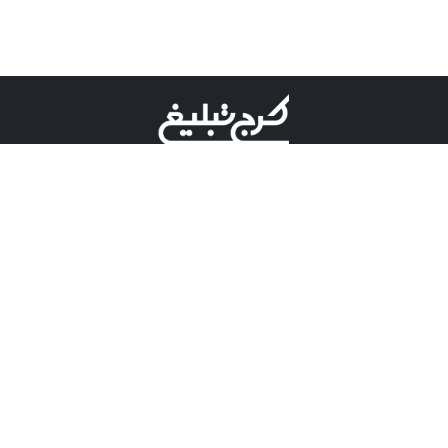
©کرج تبلیغ علامت تجاری ثبت شده در "اداره ثبت برند"
میباشد و هرگونه استفاده از این عنوان با پسوند و پیشوند قابل
پیگیری قضایی میباشد.
دارای نماد اعتبار 1 ستاره از مركز توسعه تجارت الكترونیكی
وزارت صنعت، معدن و تجارت.
مسئولیت آگهی های درج شده در این سایت بر عهده آگهی
دهنده می باشد.
تعرفه تبلیغات