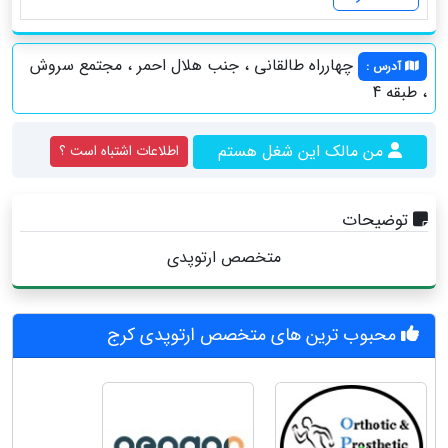
چهارراه طالقانی ، جنب هلال احمر ، مجتمع سروش
آدرس
:
، طبقه 4
من مالک این شغل هستم
اطلاعات اشتباه است ؟
توضیحات
متخصص ارتوپدی
محبوب ترین های متخصص ارتوپدی کرج