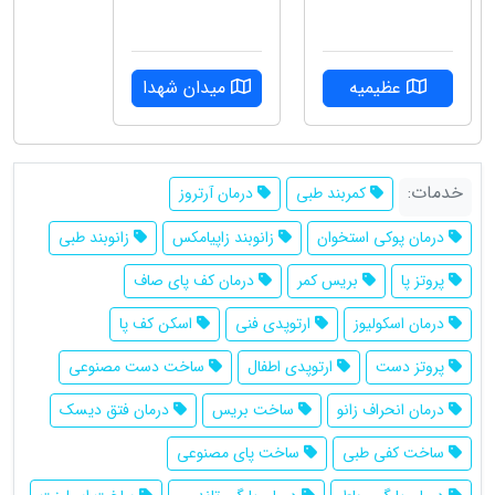
عظیمیه
میدان شهدا
خدمات:
کمربند طبی
درمان آرتروز
درمان پوکی استخوان
زانوبند زاپیامکس
زانوبند طبی
پروتز پا
بریس کمر
درمان کف پای صاف
درمان اسکولیوز
ارتوپدی فنی
اسکن کف پا
پروتز دست
ارتوپدی اطفال
ساخت دست مصنوعی
درمان انحراف زانو
ساخت بریس
درمان فتق دیسک
ساخت کفی طبی
ساخت پای مصنوعی