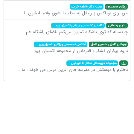
روژان محمدی :
مطب دکتر فاطمه خزایی
من برای بوتاکس زیر بغل به مطب ایشون رفتم .ایشون با
...
رادین رحمانی:
آکادمی تخصصی ورزشی اکسیژن پرو
...
چندساله که توی باشگاه تمرین می‌کنم. فضای باشگاه هم
...
اورهان کامل و حسین کامل:
آکادمی تخصصی ورزشی اکسیژن پرو
...
درود بیکران تشکر و قدردانی از مجموعه اکسیژن پرو
...
زری:
مجموعه دبیرستان دخترانه غیردول
...
دخترم با دوستش در مدرسه جان افرین درس می خوند . ما
...