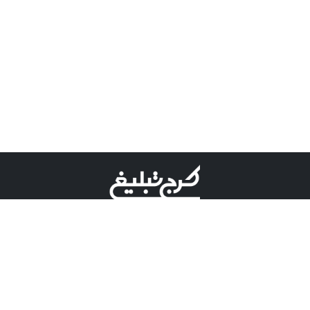
©کرج تبلیغ علامت تجاری ثبت شده در "اداره ثبت برند"
میباشد و هرگونه استفاده از این عنوان با پسوند و پیشوند قابل
پیگیری قضایی میباشد.
دارای نماد اعتبار 1 ستاره از مركز توسعه تجارت الكترونیكی
وزارت صنعت، معدن و تجارت.