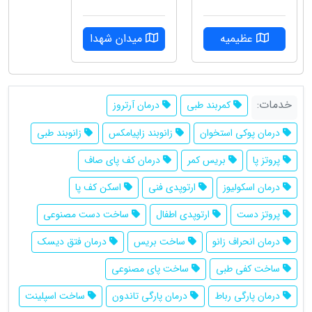
عظیمیه
میدان شهدا
خدمات:
کمربند طبی
درمان آرتروز
درمان پوکی استخوان
زانوبند زاپیامکس
زانوبند طبی
پروتز پا
بریس کمر
درمان کف پای صاف
درمان اسکولیوز
ارتوپدی فنی
اسکن کف پا
پروتز دست
ارتوپدی اطفال
ساخت دست مصنوعی
درمان انحراف زانو
ساخت بریس
درمان فتق دیسک
ساخت کفی طبی
ساخت پای مصنوعی
درمان پارگی رباط
درمان پارگی تاندون
ساخت اسپلینت