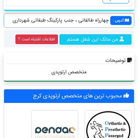
چهارراه طالقانی ، جنب پارکینگ طبقاتی شهرداری
آدرس
:
من مالک این شغل هستم
اطلاعات اشتباه است ؟
توضیحات
متخصص ارتوپدی
محبوب ترین های متخصص ارتوپدی کرج