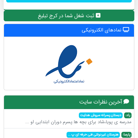
ثبت شغل شما در کرج تبلیغ
نمادهای الکترونیکی
آخرین نظرات سایت
راد:
دبستان پسرانه سروش هدایت
مدرسه ی پویا،شاد برای بچه ها.پسرم دوران ابتدایی او
...
پارسا:
هنرستان غیردولتی فنی حرفه ای پ
...