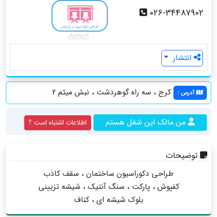
026-34487902
انتشار
کرج ، سه راه گوهردشت ، نبش میثم 2
آدرس
:
من مالک این شغل هستم
اطلاعات اشتباه است ؟
توضیحات
طراحی دکوراسیون ساختمان ، سقف کاذب
کفپوش ، پارکت ، سنگ آنتیک ، شیشه تزیینی
بلوک شیشه ای ، کناف