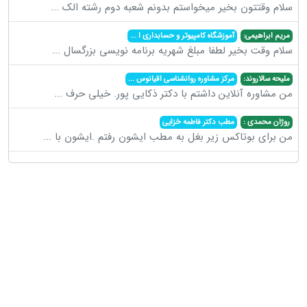
سلام وقتتون بخیر میخواستم بدونم شعبه دوم رشته الک
...
مریم ابراهیمی:
آموزشگاه کامپیوتر و حسابداری ا
...
سلام وقت بخیر لطفا مبلغ شهریه برنامه نویسی بزرگسال
...
ملیحه سالاروند:
مرکز مشاوره روانشناسی اقیانوس
...
من مشاوره آنلاین داشتم با دکتر ذکایی پور. خیلی حرف
...
روژان محمدی :
مطب دکتر فاطمه خزایی
من برای بوتاکس زیر بغل به مطب ایشون رفتم .ایشون با
...