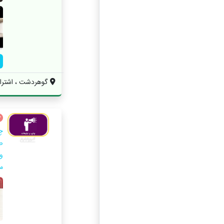
گوهردشت ، اشتراکی ش
چ
ص
و
م