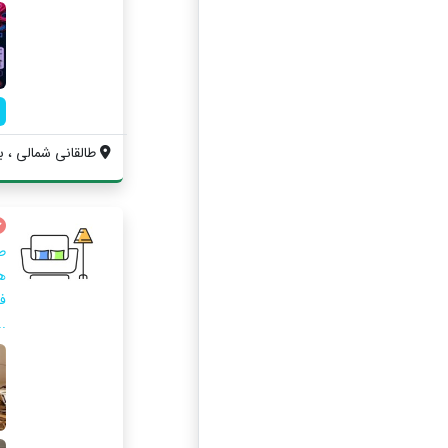
طالقانی شمالی ، بل
ط
ه
ف
..