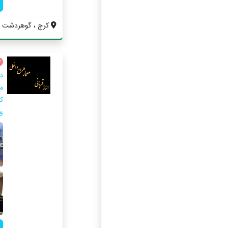
کرج ، گوهردشت ، بلو
د
م
ک
و