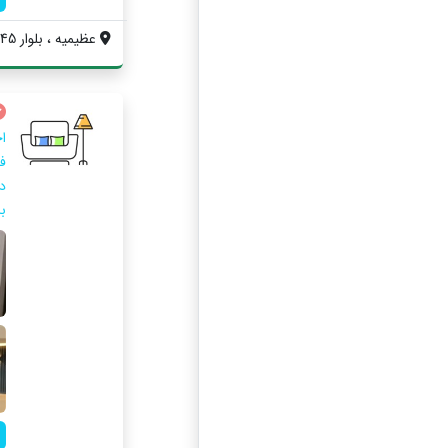
عظیمیه ، بلوار 45 متری کاج
ا
ف
د
با