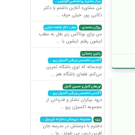
مرکز مشاوره روانشناسی اقیانوس
...
من مشاوره آنلاین داشتم با دکتر
ذکایی پور. خیلی حرف
...
روژان محمدی :
مطب دکتر فاطمه خزایی
من برای بوتاکس زیر بغل به مطب
ایشون رفتم .ایشون با
...
رادین رحمانی:
آکادمی تخصصی ورزشی اکسیژن پرو
...
چندساله که توی باشگاه تمرین
می‌کنم. فضای باشگاه هم
...
اورهان کامل و حسین کامل:
آکادمی تخصصی ورزشی اکسیژن پرو
...
درود بیکران تشکر و قدردانی از
مجموعه اکسیژن پرو
...
زری:
مجموعه دبیرستان دخترانه غیردول
...
دخترم با دوستش در مدرسه جان
افرین درس می خوند . ما
...