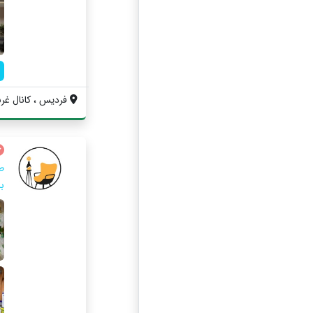
فردیس ، کانال غربی
ط
ب