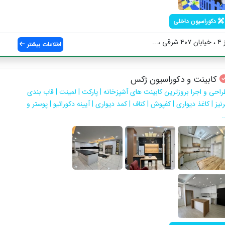
دکوراسیون داخلی
..
اطلاعات بیشتر
کابینت و دکوراسیون ژکس
راحی و اجرا بروزترین کابینت های آشپزخانه | پارکت | لمینت | قاب بندی
نیز | کاغذ دیواری | کفپوش | کناف | کمد دیواری | آیینه دکوراتیو | پوستر و
.