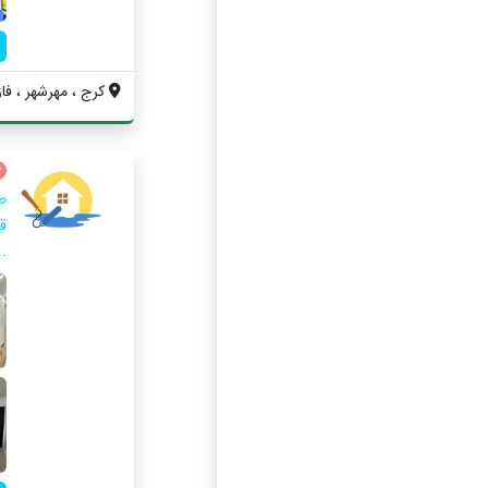
کرج ، مهرشهر ، فاز ۴ ، خیابان ۴۰۷ شرقی ،.
ط
قر
..