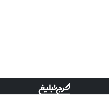
©کرج تبلیغ علامت تجاری ثبت شده در "اداره ثبت برند"