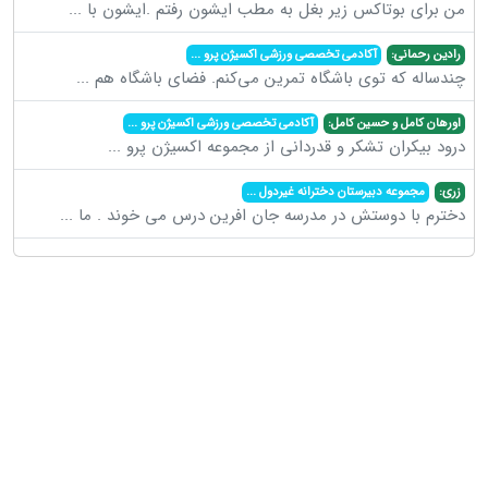
من برای بوتاکس زیر بغل به مطب ایشون رفتم .ایشون با
...
رادین رحمانی:
آکادمی تخصصی ورزشی اکسیژن پرو
...
چندساله که توی باشگاه تمرین می‌کنم. فضای باشگاه هم
...
اورهان کامل و حسین کامل:
آکادمی تخصصی ورزشی اکسیژن پرو
...
درود بیکران تشکر و قدردانی از مجموعه اکسیژن پرو
...
زری:
مجموعه دبیرستان دخترانه غیردول
...
دخترم با دوستش در مدرسه جان افرین درس می خوند . ما
...