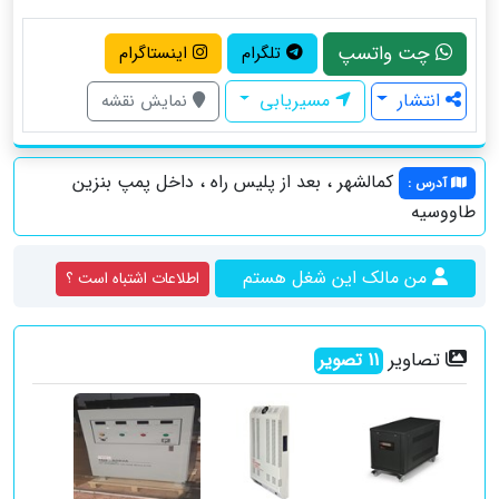
چت واتسپ
تلگرام
اینستاگرام
انتشار
مسیریابی
نمایش نقشه
کمالشهر ، بعد از پلیس راه ، داخل پمپ بنزین
آدرس
:
طاووسیه
من مالک این شغل هستم
اطلاعات اشتباه است ؟
تصاویر
11
تصویر