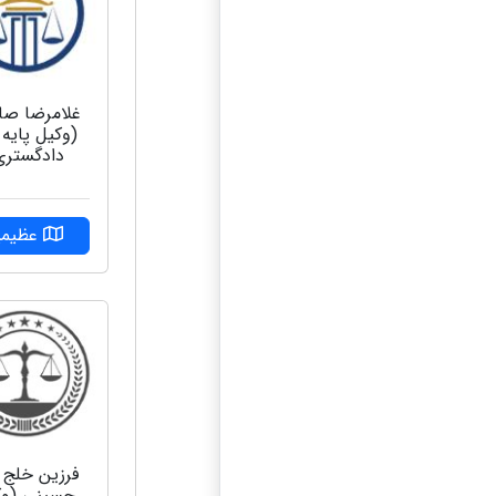
غلامرضا صا
(وکیل پایه
دادگستری
عظیمی
فرزین خلج ا
حسینی (وک