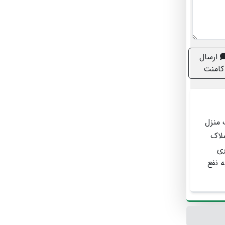
ارسال
کامنت
را با یک منزل
ملاک
ری
 نفع