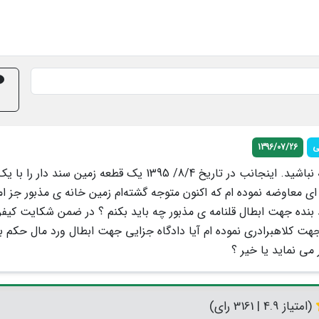
ی
1396/07/26
با سلام و خسته نباشید. اینجانب در تاریخ 8/4/ 1395 یک قطعه زمین سند دار 
ی معاوضه نموده ام که اکنون متوجه گشته‌ام زمین خانه ی مذبور جز ا
بنده جهت ابطال قلنامه ی مذبور چه باید بکنم ؟ در ضمن شکایت کیف
هت کلاهبرادری نموده ام آیا دادگاه جزایی جهت ابطال ورد مال حکم به
می نماید یا خیر ؟
(امتیاز 4.9 | 3161 رای)