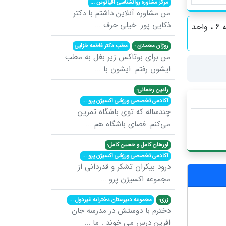
مرکز مشاوره روانشناسی اقیانوس
...
من مشاوره آنلاین داشتم با دکتر
ذکایی پور. خیلی حرف
...
کرج ، نرسیده به میدان آزادگان ، روبروی داروخانه مریم ، مجتمع مهدی ، طبقه 6 ، واحد
روژان محمدی :
مطب دکتر فاطمه خزایی
من برای بوتاکس زیر بغل به مطب
ایشون رفتم .ایشون با
...
رادین رحمانی:
آکادمی تخصصی ورزشی اکسیژن پرو
...
چندساله که توی باشگاه تمرین
می‌کنم. فضای باشگاه هم
...
اورهان کامل و حسین کامل:
آکادمی تخصصی ورزشی اکسیژن پرو
...
درود بیکران تشکر و قدردانی از
مجموعه اکسیژن پرو
...
زری:
مجموعه دبیرستان دخترانه غیردول
...
دخترم با دوستش در مدرسه جان
افرین درس می خوند . ما
...