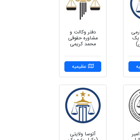
رمی
دفتر وکالت و
 یک
مشاوره حقوقی
)
محمد کریمی
ه
عظیمیه
میر
آتوسا ولایتی
یل
(وکیل پایه یک