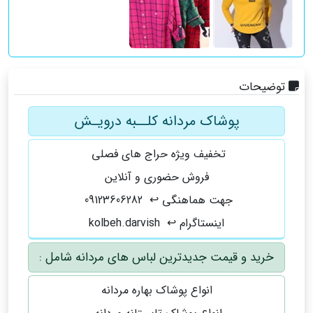
توضیحات
پوشاک مردانه کلــبه درویـش
تخفیف ویژه حراج های فصلی
فروش حضوری و آنلاین
جهت هماهنگی ↩ 09123606282
اینستاگرام ↩ kolbeh.darvish
خرید و قیمت جدیدترین لباس های مردانه شامل :
انواع پوشاک بهاره مردانه