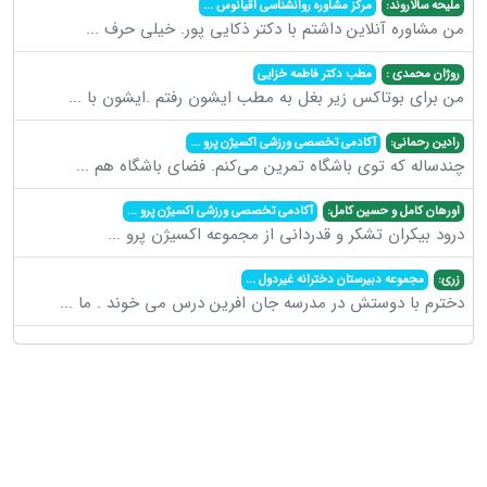
ملیحه سالاروند:
مرکز مشاوره روانشناسی اقیانوس
...
من مشاوره آنلاین داشتم با دکتر ذکایی پور. خیلی حرف
...
روژان محمدی :
مطب دکتر فاطمه خزایی
من برای بوتاکس زیر بغل به مطب ایشون رفتم .ایشون با
...
رادین رحمانی:
آکادمی تخصصی ورزشی اکسیژن پرو
...
چندساله که توی باشگاه تمرین می‌کنم. فضای باشگاه هم
...
اورهان کامل و حسین کامل:
آکادمی تخصصی ورزشی اکسیژن پرو
...
درود بیکران تشکر و قدردانی از مجموعه اکسیژن پرو
...
زری:
مجموعه دبیرستان دخترانه غیردول
...
دخترم با دوستش در مدرسه جان افرین درس می خوند . ما
...