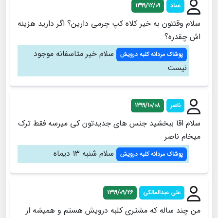
عماد
1399/12/09
سلام وقتتون به خیر کلاه کپ چرمی دارین؟ اگر دارید هزینه
اش چقدره؟
سلام خیر متاسفانه موجود
پوشاک مردانه کلبه درویش
نیست
ناصر
1399/10/08
سلام اقا ببخشید جنس های جدیدتون کی میرسه فقط ترک
میخام ناصر
سلام شنبه ۱۳ دیماه
پوشاک مردانه کلبه درویش
علی عبدالمالکی
1399/09/26
من چند ساله که مشتری کلبه درویش هستم و همیشه از