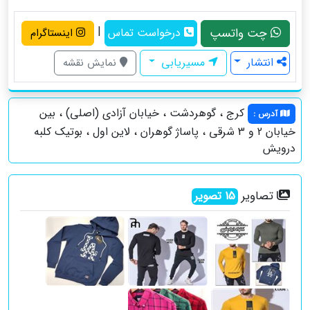
|
چت واتسپ
درخواست تماس
اینستاگرام
انتشار
مسیریابی
نمایش نقشه
کرج ، گوهردشت ، خیابان آزادی (اصلی) ، بین
آدرس
:
خیابان 2 و 3 شرقی ، پاساژ گوهران ، لاین اول ، بوتیک کلبه
درویش
تصاویر
15
تصویر