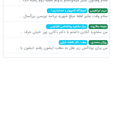
سلام وقتتون بخیر میخواستم بدونم شعبه دوم رشته الک
...
مریم ابراهیمی:
آموزشگاه کامپیوتر و حسابداری ا
...
سلام وقت بخیر لطفا مبلغ شهریه برنامه نویسی بزرگسال
...
ملیحه سالاروند:
مرکز مشاوره روانشناسی اقیانوس
...
من مشاوره آنلاین داشتم با دکتر ذکایی پور. خیلی حرف
...
روژان محمدی :
مطب دکتر فاطمه خزایی
من برای بوتاکس زیر بغل به مطب ایشون رفتم .ایشون با
...