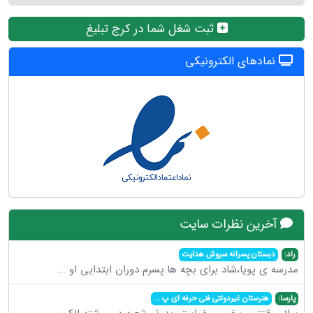
ثبت شغل شما در کرج تبلیغ
نمادهای الکترونیکی
آخرین نظرات سایت
راد:
دبستان پسرانه سروش هدایت
مدرسه ی پویا،شاد برای بچه ها.پسرم دوران ابتدایی او
...
پارسا:
هنرستان غیردولتی فنی حرفه ای پ
...