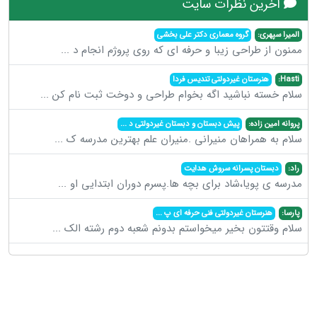
آخرین نظرات سایت
المیرا سپهری:
گروه معماری دکتر علی بخشی
ممنون از طراحی زیبا و حرفه ای که روی پروژم انجام د
...
Hasti:
هنرستان غیردولتی تندیس فردا
سلام خسته نباشید اگه بخوام طراحی و دوخت ثبت نام کن
...
پروانه امین زاده:
پیش دبستان و دبستان غیردولتی د
...
سلام به همراهان منیرانی .منیران علم بهترین مدرسه ک
...
راد:
دبستان پسرانه سروش هدایت
مدرسه ی پویا،شاد برای بچه ها.پسرم دوران ابتدایی او
...
پارسا:
هنرستان غیردولتی فنی حرفه ای پ
...
سلام وقتتون بخیر میخواستم بدونم شعبه دوم رشته الک
...