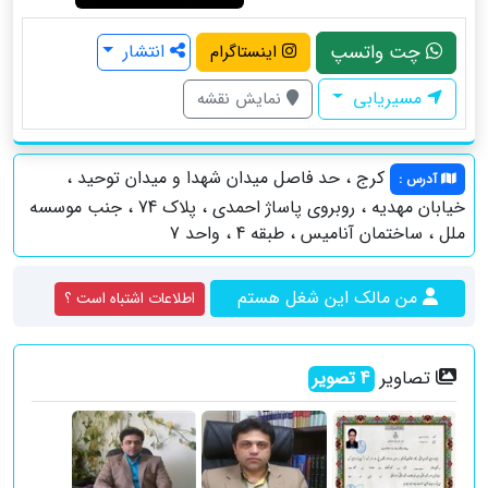
چت واتسپ
انتشار
اینستاگرام
مسیریابی
نمایش نقشه
کرج ، حد فاصل میدان شهدا و میدان توحید ،
آدرس
:
خیابان مهدیه ، روبروی پاساژ احمدی ، پلاک 74 ، جنب موسسه
ملل ، ساختمان آنامیس ، طبقه 4 ، واحد 7
من مالک این شغل هستم
اطلاعات اشتباه است ؟
تصاویر
4
تصویر