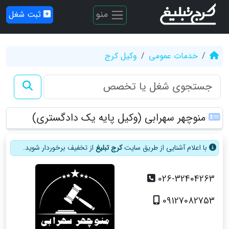
منو
ثبت شغل
خدمات عمومی
وکیل کرج
منوچهر سهرابی (وکیل پایه یک دادگستری)
با اعلام آشنایی از طریق سایت
کرج تبلیغ
از تخفیف برخوردار شوید.
026-32404263
09127082753