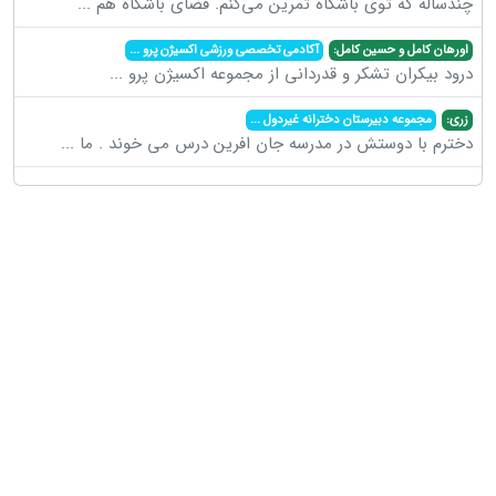
چندساله که توی باشگاه تمرین می‌کنم. فضای باشگاه هم
...
اورهان کامل و حسین کامل:
آکادمی تخصصی ورزشی اکسیژن پرو
...
درود بیکران تشکر و قدردانی از مجموعه اکسیژن پرو
...
زری:
مجموعه دبیرستان دخترانه غیردول
...
دخترم با دوستش در مدرسه جان افرین درس می خوند . ما
...