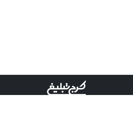
©کرج تبلیغ علامت تجاری ثبت شده در "اداره ثبت برند"
میباشد و هرگونه استفاده از این عنوان با پسوند و پیشوند قابل
پیگیری قضایی میباشد.
دارای نماد اعتبار 1 ستاره از مركز توسعه تجارت الكترونیكی