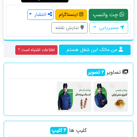
چت واتسپ
انتشار
اینستاگرام
مسیریابی
نمایش نقشه
من مالک این شغل هستم
اطلاعات اشتباه است ؟
تصاویر
2
تصویر
کلیپ ها
4
کلیپ