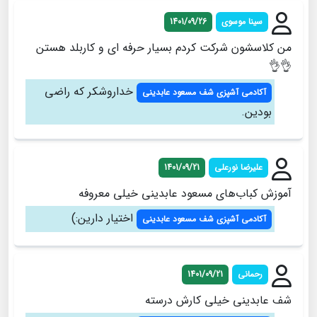
سینا موسوی
1401/09/26
من کلاسشون شرکت کردم بسیار حرفه ای و کاربلد هستن
👌👌
خداروشکر که راضی
آکادمی آشپزی شف مسعود عابدینی
بودین.
علیرضا نورعلی
1401/09/21
آموزش کباب‌های مسعود عابدینی خیلی معروفه
اختیار دارین:)
آکادمی آشپزی شف مسعود عابدینی
رحمانی
1401/09/21
شف عابدینی خیلی کارش درسته