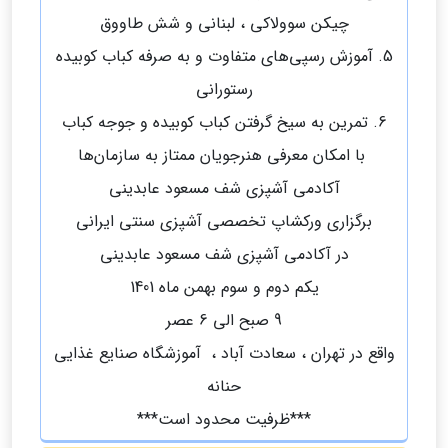
چیکن سوولاکی ، لبنانی و شش طاووق
5. آموزش رسپی‌های متفاوت و به صرفه کباب کوبیده
رستورانی
6. تمرین به سیخ گرفتن کباب کوبیده و جوجه کباب
با امکان معرفی هنرجویان ممتاز به سازمان‌ها
آکادمی آشپزی شف مسعود عابدینی
برگزاری ورکشاپ تخصصی آشپزی سنتی ایرانی
در آکادمی آشپزی شف مسعود عابدینی
یکم دوم و سوم بهمن ماه 1401
9 صبح الی 6 عصر
واقع در تهران ، سعادت آباد ، آموزشگاه صنایع غذایی
حنانه
***ظرفیت محدود است***