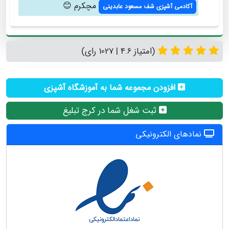
مچکرم 😊
آکادمی آشپزی شف مسعود عابدینی
(امتیاز 4.6 | 1027 رای)
افزودن مجموعه شما به آموزشگاه آشپزی
ثبت شغل شما در کرج تبلیغ
نمادهای الکترونیکی