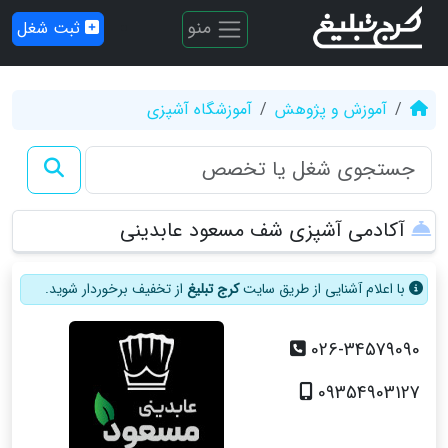
منو
ثبت شغل
آموزش و پژوهش
آموزشگاه آشپزی
آکادمی آشپزی شف مسعود عابدینی
با اعلام آشنایی از طریق سایت
کرج تبلیغ
از تخفیف برخوردار شوید.
026-34579090
09354903127