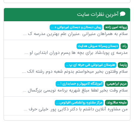
آخرین نظرات سایت
پروانه امین زاده:
پیش دبستان و دبستان غیردولتی د
...
سلام به همراهان منیرانی .منیران علم بهترین مدرسه ک
...
راد:
دبستان پسرانه سروش هدایت
مدرسه ی پویا،شاد برای بچه ها.پسرم دوران ابتدایی او
...
پارسا:
هنرستان غیردولتی فنی حرفه ای پ
...
سلام وقتتون بخیر میخواستم بدونم شعبه دوم رشته الک
...
مریم ابراهیمی:
آموزشگاه کامپیوتر و حسابداری ا
...
سلام وقت بخیر لطفا مبلغ شهریه برنامه نویسی بزرگسال
...
ملیحه سالاروند:
مرکز مشاوره روانشناسی اقیانوس
...
من مشاوره آنلاین داشتم با دکتر ذکایی پور. خیلی حرف
...