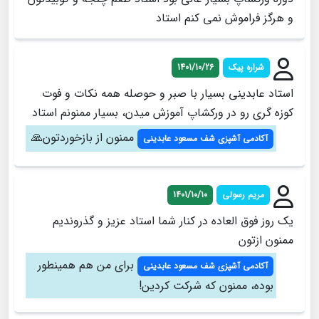
و هرگز فراموش نمی کنم استاد
شراره پیک
1401/10/26
استاد عابدینی بسیار با صبر و حوصله همه نکات و فوت
کوزه گری رو در ورکشاپ آموزش میدن، بسیار ممنونم استاد
ممنون از بازخوردتون🙏
آکادمی آشپزی شف مسعود عابدینی
مریم رسولی
1401/10/10
یک روز فوق العاده در کنار شما استاد عزیز و گذروندیم
ممنون ازتون
برای من هم همینطور
آکادمی آشپزی شف مسعود عابدینی
بوده، ممنون که شرکت کردین!