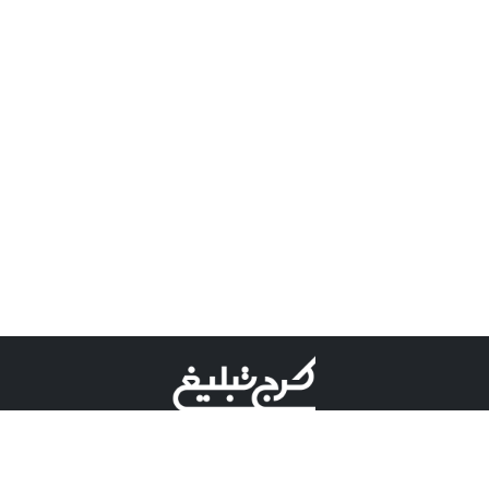
©کرج تبلیغ علامت تجاری ثبت شده در "اداره ثبت برند"
میباشد و هرگونه استفاده از این عنوان با پسوند و پیشوند قابل