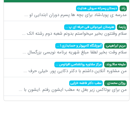
راد:
دبستان پسرانه سروش هدایت
مدرسه ی پویا،شاد برای بچه ها.پسرم دوران ابتدایی او
...
پارسا:
هنرستان غیردولتی فنی حرفه ای پ
...
سلام وقتتون بخیر میخواستم بدونم شعبه دوم رشته الک
...
مریم ابراهیمی:
آموزشگاه کامپیوتر و حسابداری ا
...
سلام وقت بخیر لطفا مبلغ شهریه برنامه نویسی بزرگسال
...
ملیحه سالاروند:
مرکز مشاوره روانشناسی اقیانوس
...
من مشاوره آنلاین داشتم با دکتر ذکایی پور. خیلی حرف
...
روژان محمدی :
مطب دکتر فاطمه خزایی
من برای بوتاکس زیر بغل به مطب ایشون رفتم .ایشون با
...