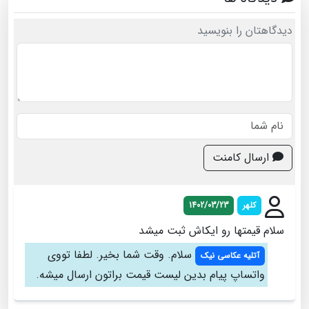
دیدگاهتان را بنویسید
ارسال کامنت
کلهر
1402/03/23
سلام قیمتها رو ایکاش ثبت میشد
سلام. وقت شما بخیر. لطفا تووی
آتلیه عکاسی نیک
واتساپ پیام بدین لیست قیمت براتون ارسال میشه.