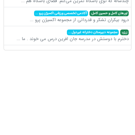
چندساله که توی باشگاه تمرین می‌کنم. فضای باشگاه هم
...
اورهان کامل و حسین کامل:
آکادمی تخصصی ورزشی اکسیژن پرو
...
درود بیکران تشکر و قدردانی از مجموعه اکسیژن پرو
...
زری:
مجموعه دبیرستان دخترانه غیردول
...
دخترم با دوستش در مدرسه جان افرین درس می خوند . ما
...