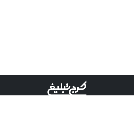
©کرج تبلیغ علامت تجاری ثبت شده در "اداره ثبت برند"
میباشد و هرگونه استفاده از این عنوان با پسوند و پیشوند قابل
پیگیری قضایی میباشد.
دارای نماد اعتبار 1 ستاره از مركز توسعه تجارت الكترونیكی