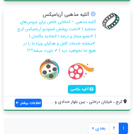
آتلیه مذهبی آریامیکس
آتلیه مذهبی – انتخابی خاص برای عروس‌های
محجبه | ✔تحت پوشش استودیو آریامیکس کرج
| ✔عضو ممتاز و درجه 1 اتحادیه عکاسان |
✔مشابه خدمات کامل و هدایای ویژه ما را در
هیچ جا نخواهید دید | ✔ باورت میشه؟؟؟
آتلیه عکاسی
کرج ، خیابان درختی ، بین بلوار حدادی و 4...
اطلاعات بیشتر
1
2
بعدی »