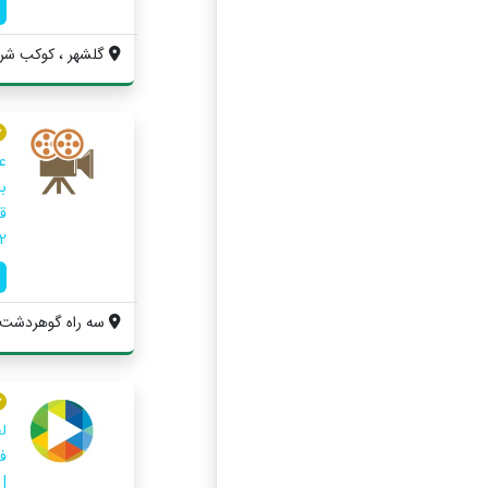
گلشهر ، کوکب شر
با
قر
....
سه راه گوهردشت ، مابین 
ل
|