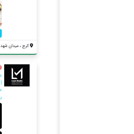
کرج ، میدان شهدا ، 
|
را