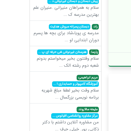
پیش دبستان و دبستان غیردولتی د
...
سلام به همراهان منیرانی .منیران علم
بهترین مدرسه ک
...
راد:
دبستان پسرانه سروش هدایت
مدرسه ی پویا،شاد برای بچه ها.پسرم
دوران ابتدایی او
...
پارسا:
هنرستان غیردولتی فنی حرفه ای پ
...
سلام وقتتون بخیر میخواستم بدونم
شعبه دوم رشته الک
...
مریم ابراهیمی:
آموزشگاه کامپیوتر و حسابداری ا
...
سلام وقت بخیر لطفا مبلغ شهریه
برنامه نویسی بزرگسال
...
ملیحه سالاروند:
مرکز مشاوره روانشناسی اقیانوس
...
من مشاوره آنلاین داشتم با دکتر
ذکایی پور. خیلی حرف
...