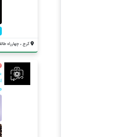
کرج ، چهارراه طالقا
آ
و