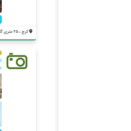
کرج ، ۴۵ متری گلشهر ، بلوار پونه شرقی ، ...
ا
عر