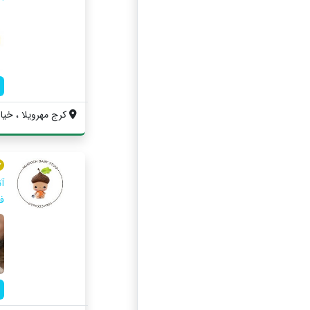
کرج مهرویلا ، خیا
آ
ف