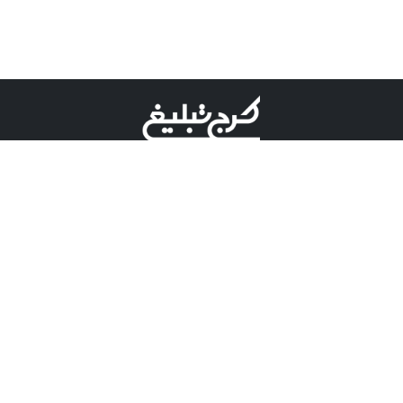
©کرج تبلیغ علامت تجاری ثبت شده در "اداره ثبت برند"
میباشد و هرگونه استفاده از این عنوان با پسوند و پیشوند قابل
پیگیری قضایی میباشد.
دارای نماد اعتبار 1 ستاره از مركز توسعه تجارت الكترونیكی
وزارت صنعت، معدن و تجارت.
مسئولیت آگهی های درج شده در این سایت بر عهده آگهی
دهنده می باشد.
تعرفه تبلیغات