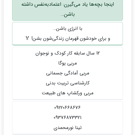
اینجا بچه‌ها یاد می‌گیرن: اعتمادبه‌نفس داشته
باشن…
با انرژی باشن…
و برای خودشون قهرمان زندگی‌شون بشن! 🏅
12 سال سابقه کار کودک و نوجوان
مربی یوگا
مربی آمادگی جسمانی
کارشناسی تربیت بدنی
مربی ورکشاپ های طبیعت
09220668676
09376873321
تینا نورمحمدی