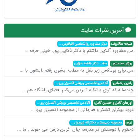
آخرین نظرات سایت
ملیحه سالاروند:
مرکز مشاوره روانشناسی اقیانوس
...
من مشاوره آنلاین داشتم با دکتر ذکایی پور. خیلی حرف
...
روژان محمدی :
مطب دکتر فاطمه خزایی
من برای بوتاکس زیر بغل به مطب ایشون رفتم .ایشون با
...
رادین رحمانی:
آکادمی تخصصی ورزشی اکسیژن پرو
...
چندساله که توی باشگاه تمرین می‌کنم. فضای باشگاه هم
...
اورهان کامل و حسین کامل:
آکادمی تخصصی ورزشی اکسیژن پرو
...
درود بیکران تشکر و قدردانی از مجموعه اکسیژن پرو
...
زری:
مجموعه دبیرستان دخترانه غیردول
...
دخترم با دوستش در مدرسه جان افرین درس می خوند . ما
...