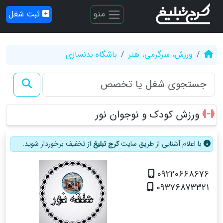
منو
ثبت شغل
ورزش، سرگرمی، هنر
باشگاه بدنسازی
ورزش کودک و نوجوان نور
با اعلام آشنایی از طریق سایت
کرج تبلیغ
از تخفیف برخوردار شوید.
09220668676
09376873321