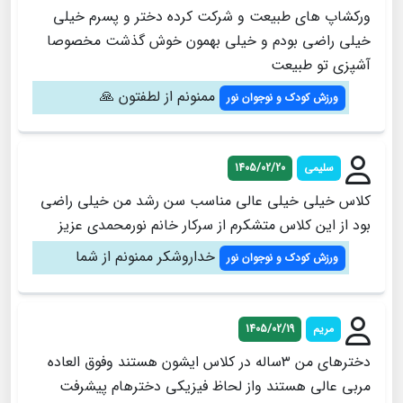
ورکشاپ های طبیعت و شرکت کرده دختر و پسرم خیلی
خیلی راضی بودم و خیلی بهمون خوش گذشت مخصوصا
آشپزی تو طبیعت
ممنونم از لطفتون 🙏
ورزش کودک و نوجوان نور
سلیمی
1405/02/20
کلاس خیلی خیلی عالی مناسب سن رشد من خیلی راضی
بود از این کلاس متشکرم از سرکار خانم نورمحمدی عزیز
خداروشکر ممنونم از شما
ورزش کودک و نوجوان نور
مریم
1405/02/19
دخترهای من ۳ساله در کلاس ایشون هستند وفوق العاده
مربی عالی هستند واز لحاظ فیزیکی دخترهام پیشرفت