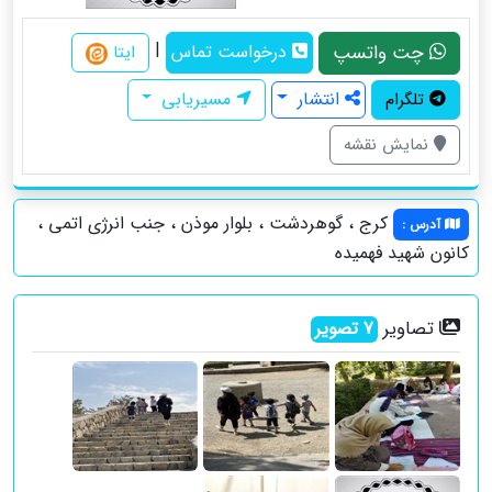
|
چت واتسپ
درخواست تماس
ایتا
انتشار
مسیریابی
تلگرام
نمایش نقشه
کرج ، گوهردشت ، بلوار موذن ، جنب انرژی اتمی ،
آدرس
:
کانون شهید فهمیده
تصاویر
7
تصویر