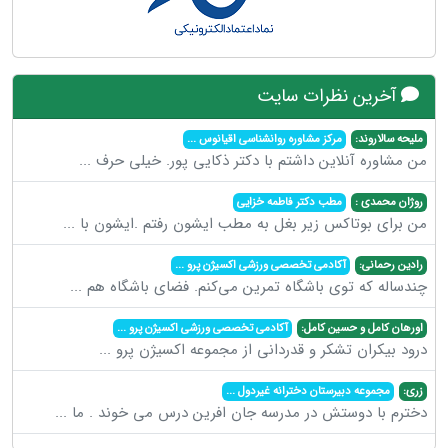
آخرین نظرات سایت
ملیحه سالاروند:
مرکز مشاوره روانشناسی اقیانوس
...
من مشاوره آنلاین داشتم با دکتر ذکایی پور. خیلی حرف
...
روژان محمدی :
مطب دکتر فاطمه خزایی
من برای بوتاکس زیر بغل به مطب ایشون رفتم .ایشون با
...
رادین رحمانی:
آکادمی تخصصی ورزشی اکسیژن پرو
...
چندساله که توی باشگاه تمرین می‌کنم. فضای باشگاه هم
...
اورهان کامل و حسین کامل:
آکادمی تخصصی ورزشی اکسیژن پرو
...
درود بیکران تشکر و قدردانی از مجموعه اکسیژن پرو
...
زری:
مجموعه دبیرستان دخترانه غیردول
...
دخترم با دوستش در مدرسه جان افرین درس می خوند . ما
...