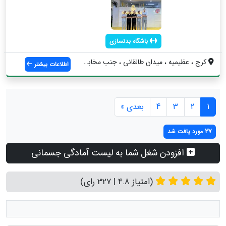
باشگاه بدنسازی
کرج ، عظیمیه ، میدان طالقانی ، جنب مخابر...
اطلاعات بیشتر
1
2
3
4
بعدی »
37 مورد یافت شد
افزودن شغل شما به لیست آمادگی جسمانی
(امتیاز 4.8 | 327 رای)