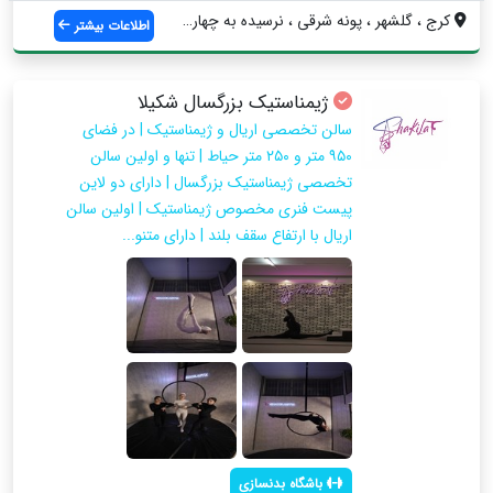
کرج ، گلشهر ، پونه شرقی ، نرسیده به چهار...
اطلاعات بیشتر
ژیمناستیک بزرگسال شکیلا
سالن تخصصی اریال و ژیمناستیک | در فضای
۹۵۰ متر و ۲۵۰ متر حیاط | تنها و اولین سالن
تخصصی ژیمناستیک بزرگسال | دارای دو لاین
پیست فنری مخصوص ژیمناستیک | اولین سالن
اریال با ارتفاع سقف بلند | دارای متنو...
باشگاه بدنسازی