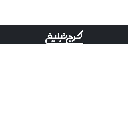
©کرج تبلیغ علامت تجاری ثبت شده در "اداره ثبت برند"
میباشد و هرگونه استفاده از این عنوان با پسوند و پیشوند قابل
پیگیری قضایی میباشد.
دارای نماد اعتبار 1 ستاره از مركز توسعه تجارت الكترونیكی
وزارت صنعت، معدن و تجارت.
مسئولیت آگهی های درج شده در این سایت بر عهده آگهی
دهنده می باشد.
تعرفه تبلیغات