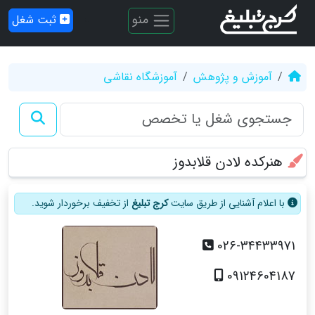
منو
ثبت شغل
آموزش و پژوهش
آموزشگاه نقاشی
هنرکده لادن قلابدوز
با اعلام آشنایی از طریق سایت
کرج تبلیغ
از تخفیف برخوردار شوید.
026-34433971
09124604187