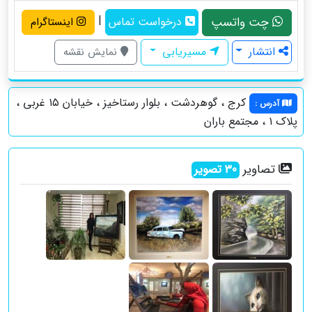
|
چت واتسپ
درخواست تماس
اینستاگرام
انتشار
مسیریابی
نمایش نقشه
کرج ، گوهردشت ، بلوار رستاخيز ، خيابان ١٥ غربي ،
آدرس
:
پلاك ١ ، مجتمع باران
تصاویر
30
تصویر