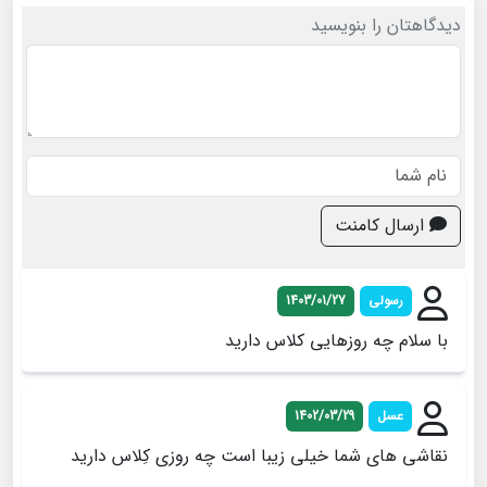
دیدگاهتان را بنویسید
ارسال کامنت
رسولي
1403/01/27
با سلام چه روزهايي کلاس داريد
عسل
1402/03/29
نقاشی های شما‌ خیلی زیبا است چه روزی کِلاس دارید