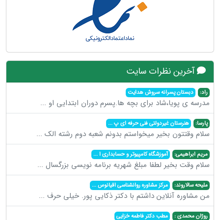
آخرین نظرات سایت
راد:
دبستان پسرانه سروش هدایت
مدرسه ی پویا،شاد برای بچه ها.پسرم دوران ابتدایی او
...
پارسا:
هنرستان غیردولتی فنی حرفه ای پ
...
سلام وقتتون بخیر میخواستم بدونم شعبه دوم رشته الک
...
مریم ابراهیمی:
آموزشگاه کامپیوتر و حسابداری ا
...
سلام وقت بخیر لطفا مبلغ شهریه برنامه نویسی بزرگسال
...
ملیحه سالاروند:
مرکز مشاوره روانشناسی اقیانوس
...
من مشاوره آنلاین داشتم با دکتر ذکایی پور. خیلی حرف
...
روژان محمدی :
مطب دکتر فاطمه خزایی