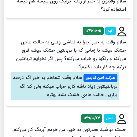
سلام وقتتون به خیر از رنگ اکرلیک روی شیشه هم میشه
استفاده کرد؟
آتیه
1399/11/05
سلام وقت به خیر. چرا یه نقاشی وقتی به حالت عادی
خشک میشه با زمانی که با تربانتین خشک میشه فرق
می‌کنه و رنگها رو خراب می‌کنه؟ پس اگر نخوایم تربانتین
بزنیم چه کار باید بکنیم؟
سلام وقت شماهم به خير اگه درصد
هنرکده لادن قلابدوز
تربانتينتون زياد باشه كارو خراب ميكنه ولي كلا اگه
بزارين حالت عادي خشك بشه بهتره
عسل
1399/10/23
خسته نباشید عصرتون به خیر، من خودم آبرنگ کار می‌کنم.