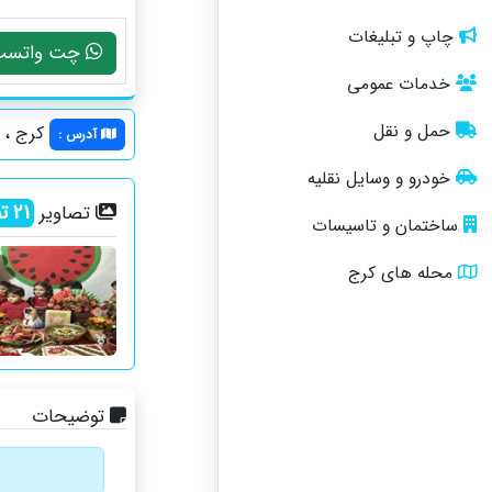
چاپ و تبلیغات
چت واتسپ
خدمات عمومی
حمل و نقل
کرج ، گوهر
آدرس
:
خودرو و وسایل نقلیه
21
تص
تصاویر
ساختمان و تاسیسات
محله های کرج
توضیحات