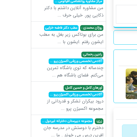
مرکز مشاوره روانشناسی اقیانوس
...
من مشاوره آنلاین داشتم با دکتر
ذکایی پور. خیلی حرف
...
روژان محمدی :
مطب دکتر فاطمه خزایی
من برای بوتاکس زیر بغل به مطب
ایشون رفتم .ایشون با
...
رادین رحمانی:
آکادمی تخصصی ورزشی اکسیژن پرو
...
چندساله که توی باشگاه تمرین
می‌کنم. فضای باشگاه هم
...
اورهان کامل و حسین کامل:
آکادمی تخصصی ورزشی اکسیژن پرو
...
درود بیکران تشکر و قدردانی از
مجموعه اکسیژن پرو
...
زری:
مجموعه دبیرستان دخترانه غیردول
...
دخترم با دوستش در مدرسه جان
افرین درس می خوند . ما
...