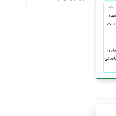
زش رشد
حوزه
خدمت
یقی ،
اغبانی