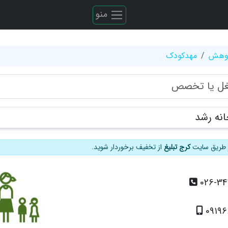
منو
ژوهش
مهدکودک
نه رشد
از طریق سایت
کرج تبلیغ
از تخفیف برخوردار شوید.
026-3
0919