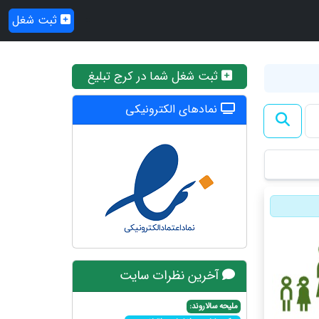
ثبت شغل
ثبت شغل شما در کرج تبلیغ
نمادهای الکترونیکی
آخرین نظرات سایت
ملیحه سالاروند: