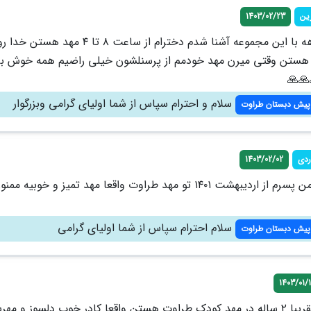
ین
1403/02/23
من تقریبا ۳ ماهه با این مجموعه آشنا شدم دخترام از ساعت ۸ تا ۴ م
ستن وقتی میرن مهد خودمم از پرسنلشون خیلی راضیم همه خوش بر
🙏🙏
سلام و احترام سپاس از شما اولیای گرامی وبزرگوار
پیش دبستان طراوت
ردی
1403/02/02
خداوردی سلام من پسرم از اردیبهشت ۱۴۰۱ تو مهد طراوت واقعا مهد تمیز و خوبیه مم
سلام احترام سپاس از شما اولیای گرامی
پیش دبستان طراوت
1403/01/1
من دو قلوهام تقریبا ۲ ساله در مهد کودک طراوت هستن واقعا کادر خوب دلسوز و مهر