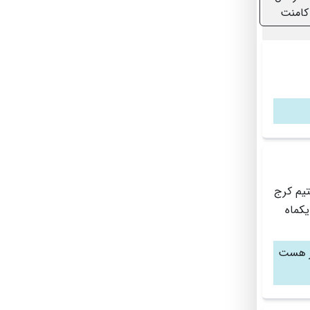
کامنت
تیم کرج
یکماه
ار هست