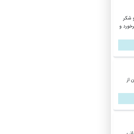
هد هستن خدا رو شکر
خورد و
نون از
بانی