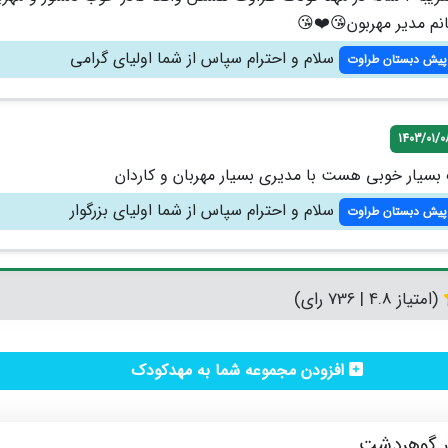
انم مدیر مهربون😘❤️😘
سلام و احترام سپاس از شما اولیای گرامی
پیش دبستان طراوت
1403/01/0
بسیار خوبی هست با مدیری بسیار مهربان و کاردان
سلام و احترام سپاس از شما اولیای بزرگوار
پیش دبستان طراوت
(امتیاز 4.8 | 736 رای)
افزودن مجموعه شما به مهدکودک
 گوهردشت