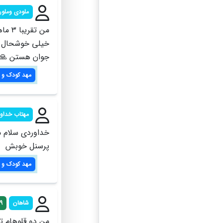
ملودی وملور
خیلی خوشحال ه
جوان هستن 🙏
مهد کودک و 
مهتاب خداو
پرسنل خوبش
مهد کودک و 
شاهان
9