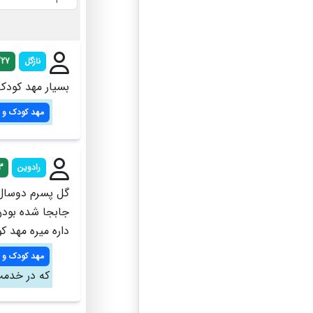
نازگل
/27
بسیار مهد کودک
مهد کودک و 
رادوین
3
گل پسرم دوسال 
جابجا شده بودن
داره میره مهد ک
مهد کودک و 
که در خدمت