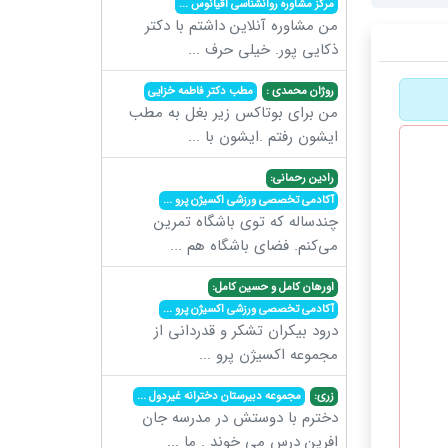
مرکز مشاوره روانشناسی اقیانوس
...
من مشاوره آنلاین داشتم با دکتر
ذکایی پور. خیلی حرف
...
روژان محمدی :
مطب دکتر فاطمه خزایی
من برای بوتاکس زیر بغل به مطب
ایشون رفتم .ایشون با
...
رادین رحمانی:
آکادمی تخصصی ورزشی اکسیژن پرو
...
چندساله که توی باشگاه تمرین
می‌کنم. فضای باشگاه هم
...
اورهان کامل و حسین کامل:
آکادمی تخصصی ورزشی اکسیژن پرو
...
درود بیکران تشکر و قدردانی از
مجموعه اکسیژن پرو
...
زری:
مجموعه دبیرستان دخترانه غیردول
...
دخترم با دوستش در مدرسه جان
افرین درس می خوند . ما
...