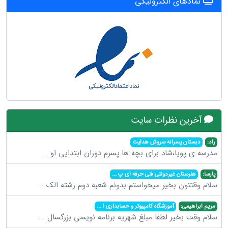
نمادهای الکترونیکی
آخرین نظرات سایت
راد:
دبستان پسرانه سروش هدایت
مدرسه ی پویا،شاد برای بچه ها.پسرم دوران ابتدایی او
...
پارسا:
هنرستان غیردولتی فنی حرفه ای پ
...
سلام وقتتون بخیر میخواستم بدونم شعبه دوم رشته الک
...
مریم ابراهیمی:
آموزشگاه کامپیوتر و حسابداری ا
...
سلام وقت بخیر لطفا مبلغ شهریه برنامه نویسی بزرگسال
...