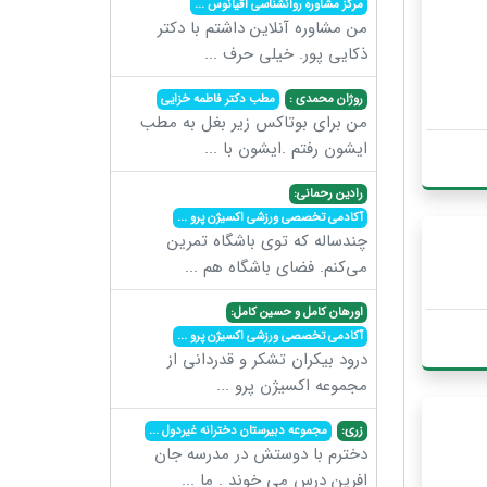
مرکز مشاوره روانشناسی اقیانوس
...
من مشاوره آنلاین داشتم با دکتر
ذکایی پور. خیلی حرف
...
روژان محمدی :
مطب دکتر فاطمه خزایی
من برای بوتاکس زیر بغل به مطب
ایشون رفتم .ایشون با
...
رادین رحمانی:
آکادمی تخصصی ورزشی اکسیژن پرو
...
چندساله که توی باشگاه تمرین
می‌کنم. فضای باشگاه هم
...
اورهان کامل و حسین کامل:
آکادمی تخصصی ورزشی اکسیژن پرو
...
درود بیکران تشکر و قدردانی از
مجموعه اکسیژن پرو
...
زری:
مجموعه دبیرستان دخترانه غیردول
...
دخترم با دوستش در مدرسه جان
افرین درس می خوند . ما
...