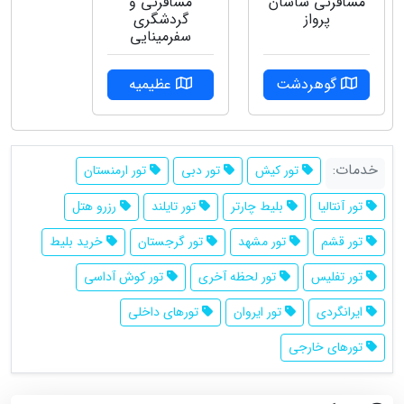
مسافرتی ساسان
مسافرتی و
پرواز
گردشگری
سفرمینایی
گوهردشت
عظیمیه
خدمات:
تور کیش
تور دبی
تور ارمنستان
تور آنتالیا
بلیط چارتر
تور تایلند
رزرو هتل
تور قشم
تور مشهد
تور گرجستان
خرید بلیط
تور تفلیس
تور لحظه آخری
تور کوش آداسی
ایرانگردی
تور ایروان
تورهای داخلی
تورهای خارجی