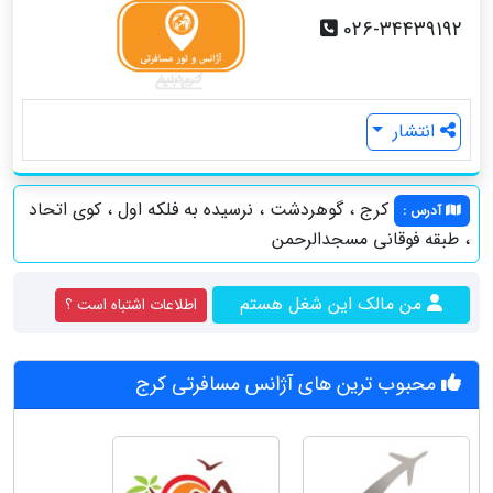
026-34439192
انتشار
کرج ، گوهردشت ، نرسیده به فلکه اول ، کوی اتحاد
آدرس
:
، طبقه فوقانی مسجدالرحمن
من مالک این شغل هستم
اطلاعات اشتباه است ؟
محبوب ترین های آژانس مسافرتی کرج