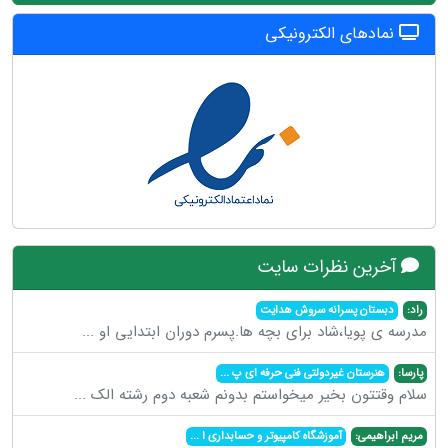
نمادهای الکترونیکی
آخرین نظرات سایت
راد:
دبستان پسرانه سروش هدایت
مدرسه ی پویا،شاد برای بچه ها.پسرم دوران ابتدایی او
...
پارسا:
هنرستان غیردولتی فنی حرفه ای پ
...
سلام وقتتون بخیر میخواستم بدونم شعبه دوم رشته الک
...
مریم ابراهیمی:
آموزشگاه کامپیوتر و حسابداری ا
...