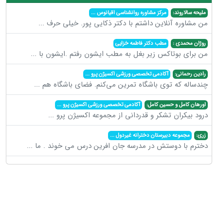
ملیحه سالاروند:
مرکز مشاوره روانشناسی اقیانوس
...
من مشاوره آنلاین داشتم با دکتر ذکایی پور. خیلی حرف
...
روژان محمدی :
مطب دکتر فاطمه خزایی
من برای بوتاکس زیر بغل به مطب ایشون رفتم .ایشون با
...
رادین رحمانی:
آکادمی تخصصی ورزشی اکسیژن پرو
...
چندساله که توی باشگاه تمرین می‌کنم. فضای باشگاه هم
...
اورهان کامل و حسین کامل:
آکادمی تخصصی ورزشی اکسیژن پرو
...
درود بیکران تشکر و قدردانی از مجموعه اکسیژن پرو
...
زری:
مجموعه دبیرستان دخترانه غیردول
...
دخترم با دوستش در مدرسه جان افرین درس می خوند . ما
...