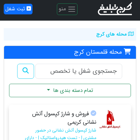
منو
ثبت شغل
محله های کرج
محله قلمستان کرج
تمام دسته بندی ها
فروش و شارژ کپسول آتش
نشانی کریمی
شارژ کپسول آتش نشانی در حضور
مشتری | - تست هیدرواستاتیک | - دارای