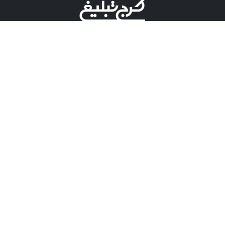
©کرج تبلیغ علامت تجاری ثبت شده در "اداره ثبت برند"
میباشد و هرگونه استفاده از این عنوان با پسوند و پیشوند قابل
پیگیری قضایی میباشد.
دارای نماد اعتبار 1 ستاره از مركز توسعه تجارت الكترونیكی
وزارت صنعت، معدن و تجارت.
مسئولیت آگهی های درج شده در این سایت بر عهده آگهی
دهنده می باشد.
تعرفه تبلیغات
پنل کاربری
تماس با کرج تبلیغ
مشاوره فروش در بله