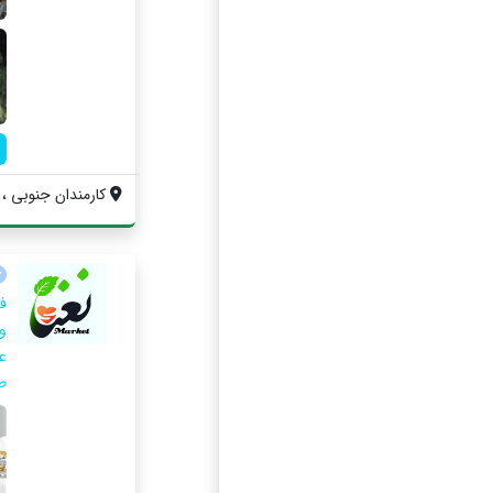
کارمندان جنوبی ، ا
ف
و
ع
طب