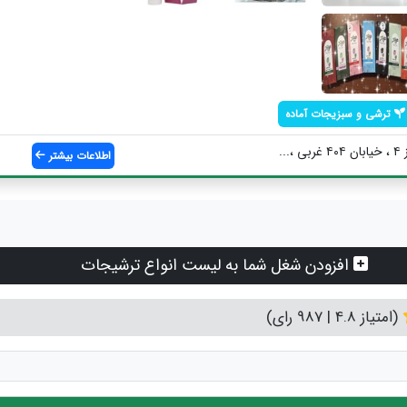
ترشی و سبزیجات آماده
..
اطلاعات بیشتر
افزودن شغل شما به لیست انواع ترشیجات
(امتیاز 4.8 | 987 رای)