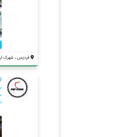
فردیس ، شهرک ارم 
س
س
ا
..