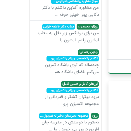
مرکز مشاوره روانشناسی اقیانوس
...
من مشاوره آنلاین داشتم با دکتر
ذکایی پور. خیلی حرف
...
روژان محمدی :
مطب دکتر فاطمه خزایی
من برای بوتاکس زیر بغل به مطب
ایشون رفتم .ایشون با
...
رادین رحمانی:
آکادمی تخصصی ورزشی اکسیژن پرو
...
چندساله که توی باشگاه تمرین
می‌کنم. فضای باشگاه هم
...
اورهان کامل و حسین کامل:
آکادمی تخصصی ورزشی اکسیژن پرو
...
درود بیکران تشکر و قدردانی از
مجموعه اکسیژن پرو
...
زری:
مجموعه دبیرستان دخترانه غیردول
...
دخترم با دوستش در مدرسه جان
افرین درس می خوند . ما
...