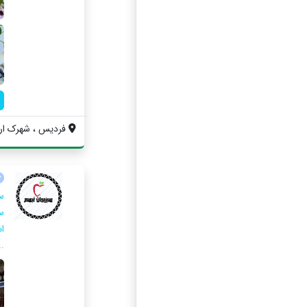
فردیس ، شهرک ارم 
س
س
ا
..