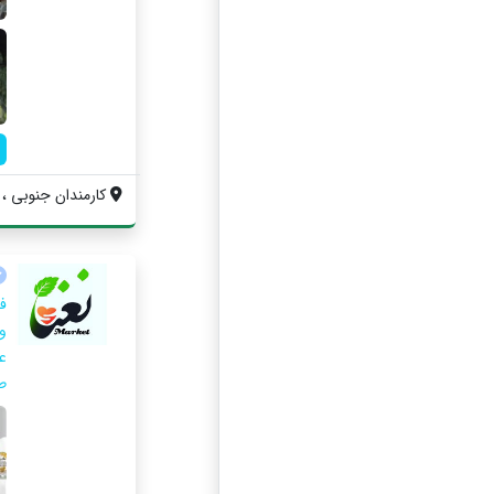
کارمندان جنوبی ، ا
ف
و
ع
طب