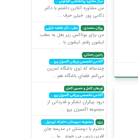
مرکز مشاوره روانشناسی اقیانوس
...
من مشاوره آنلاین داشتم با دکتر
ذکایی پور. خیلی حرف
...
روژان محمدی :
مطب دکتر فاطمه خزایی
من برای بوتاکس زیر بغل به مطب
ایشون رفتم .ایشون با
...
رادین رحمانی:
آکادمی تخصصی ورزشی اکسیژن پرو
...
چندساله که توی باشگاه تمرین
می‌کنم. فضای باشگاه هم
...
اورهان کامل و حسین کامل:
آکادمی تخصصی ورزشی اکسیژن پرو
...
درود بیکران تشکر و قدردانی از
مجموعه اکسیژن پرو
...
زری:
مجموعه دبیرستان دخترانه غیردول
...
دخترم با دوستش در مدرسه جان
افرین درس می خوند . ما
...