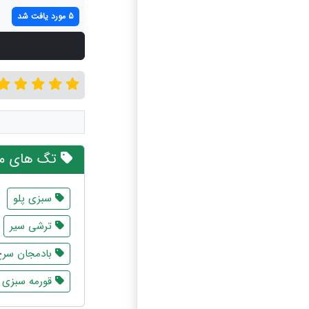
5 مورد یافت شد
تگ های مر
سبزی پلو
ترشی سیر
بادمجان سرخ
قورمه سبزی 