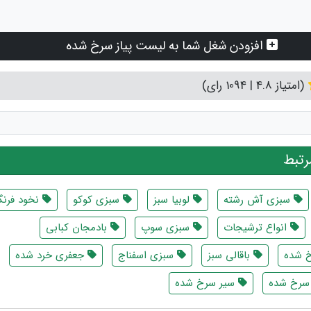
افزودن شغل شما به لیست پیاز سرخ شده
(امتیاز 4.8 | 1094 رای)
تبط
سبزی آش رشته
لوبیا سبز
سبزی کوکو
نخود فرنگ
انواع ترشیجات
سبزی سوپ
بادمجان کبابی
 شده
باقالی سبز
سبزی اسفناج
جعفری خرد شده
سرخ شده
سیر سرخ شده