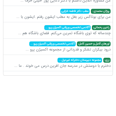
من مشاوره آنلاین داشتم با دکتر ذکایی پور. خیلی حرف
...
روژان محمدی :
مطب دکتر فاطمه خزایی
من برای بوتاکس زیر بغل به مطب ایشون رفتم .ایشون با
...
رادین رحمانی:
آکادمی تخصصی ورزشی اکسیژن پرو
...
چندساله که توی باشگاه تمرین می‌کنم. فضای باشگاه هم
...
اورهان کامل و حسین کامل:
آکادمی تخصصی ورزشی اکسیژن پرو
...
درود بیکران تشکر و قدردانی از مجموعه اکسیژن پرو
...
زری:
مجموعه دبیرستان دخترانه غیردول
...
دخترم با دوستش در مدرسه جان افرین درس می خوند . ما
...