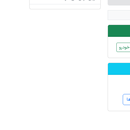
ودرو
ا