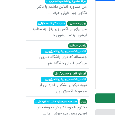
مرکز مشاوره روانشناسی اقیانوس
...
من مشاوره آنلاین داشتم با دکتر
ذکایی پور. خیلی حرف
...
روژان محمدی :
مطب دکتر فاطمه خزایی
من برای بوتاکس زیر بغل به مطب
ایشون رفتم .ایشون با
...
رادین رحمانی:
آکادمی تخصصی ورزشی اکسیژن پرو
...
چندساله که توی باشگاه تمرین
می‌کنم. فضای باشگاه هم
...
اورهان کامل و حسین کامل:
آکادمی تخصصی ورزشی اکسیژن پرو
...
درود بیکران تشکر و قدردانی از
مجموعه اکسیژن پرو
...
زری:
مجموعه دبیرستان دخترانه غیردول
...
دخترم با دوستش در مدرسه جان
افرین درس می خوند . ما
...