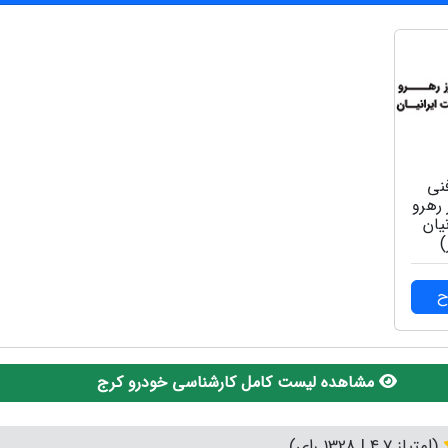
نی
 رهرو
یان
)
ح
مشاهده لیست کامل کارشناسی خودرو کرج
(امتیاز 4.7 | 1328 رای)