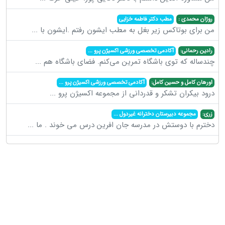
روژان محمدی :
مطب دکتر فاطمه خزایی
من برای بوتاکس زیر بغل به مطب ایشون رفتم .ایشون با
...
رادین رحمانی:
آکادمی تخصصی ورزشی اکسیژن پرو
...
چندساله که توی باشگاه تمرین می‌کنم. فضای باشگاه هم
...
اورهان کامل و حسین کامل:
آکادمی تخصصی ورزشی اکسیژن پرو
...
درود بیکران تشکر و قدردانی از مجموعه اکسیژن پرو
...
زری:
مجموعه دبیرستان دخترانه غیردول
...
دخترم با دوستش در مدرسه جان افرین درس می خوند . ما
...