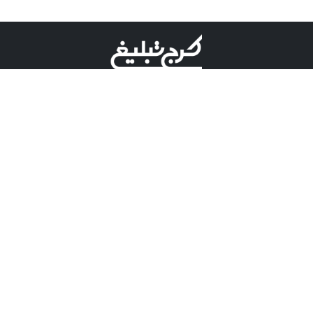
©کرج تبلیغ علامت تجاری ثبت شده در "اداره ثبت برند"
میباشد و هرگونه استفاده از این عنوان با پسوند و پیشوند قابل
پیگیری قضایی میباشد.
دارای نماد اعتبار 1 ستاره از مركز توسعه تجارت الكترونیكی
وزارت صنعت، معدن و تجارت.
مسئولیت آگهی های درج شده در این سایت بر عهده آگهی
دهنده می باشد.
تعرفه تبلیغات
پنل کاربری