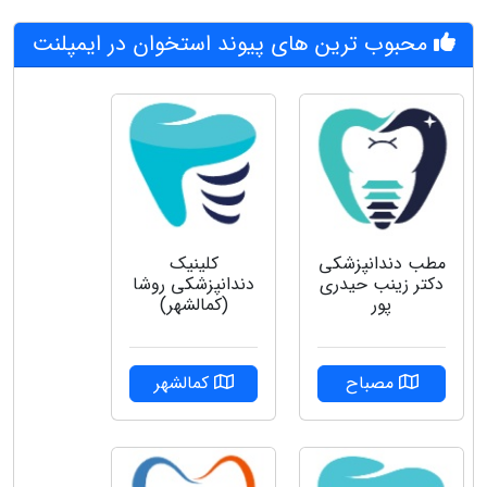
محبوب ترین های پیوند استخوان در ایمپلنت
مطب دندانپزشکی
کلینیک
دکتر زینب حیدری
دندانپزشکی روشا
پور
(کمالشهر)
مصباح
کمالشهر