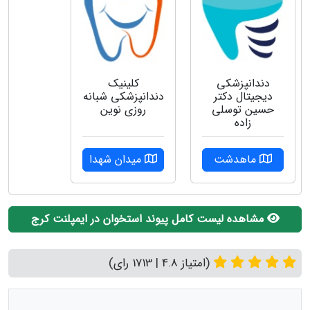
دندانپزشکی
کلینیک
دیجیتال دکتر
دندانپزشکی شبانه
حسین توسلی
روزی نوین
زاده
ماهدشت
میدان شهدا
مشاهده لیست کامل پیوند استخوان در ایمپلنت کرج
(امتیاز 4.8 | 1713 رای)