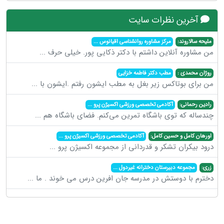
آخرین نظرات سایت
ملیحه سالاروند:
مرکز مشاوره روانشناسی اقیانوس
...
من مشاوره آنلاین داشتم با دکتر ذکایی پور. خیلی حرف
...
روژان محمدی :
مطب دکتر فاطمه خزایی
من برای بوتاکس زیر بغل به مطب ایشون رفتم .ایشون با
...
رادین رحمانی:
آکادمی تخصصی ورزشی اکسیژن پرو
...
چندساله که توی باشگاه تمرین می‌کنم. فضای باشگاه هم
...
اورهان کامل و حسین کامل:
آکادمی تخصصی ورزشی اکسیژن پرو
...
درود بیکران تشکر و قدردانی از مجموعه اکسیژن پرو
...
زری:
مجموعه دبیرستان دخترانه غیردول
...
دخترم با دوستش در مدرسه جان افرین درس می خوند . ما
...