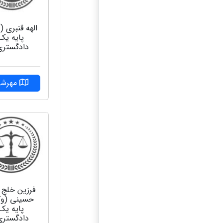
الهه قنبری (
پایه یک
دادگستری
مهرشه
فرزین خلج ا
حسینی (وک
پایه یک
دادگستری