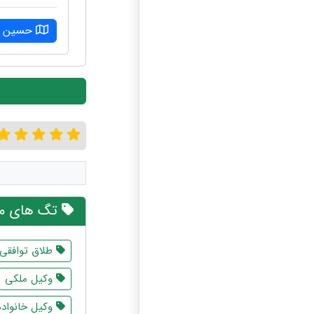
حسین آب
تگ های مر
طلاق توافقی
وکیل ملکی
وکیل خانواده