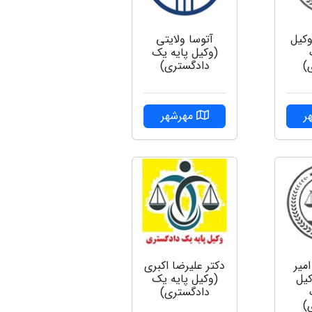
وکیل
آتوسا ولایتی
(وکیل پایه یک
)
دادگستری)
ر
مهرشهر
میر
دکتر علیرضا اکبری
یل
(وکیل پایه یک
دادگستری)
)