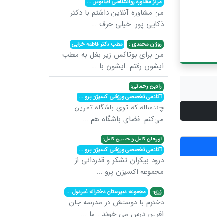
مرکز مشاوره روانشناسی اقیانوس
...
من مشاوره آنلاین داشتم با دکتر
ذکایی پور. خیلی حرف
...
روژان محمدی :
مطب دکتر فاطمه خزایی
من برای بوتاکس زیر بغل به مطب
ایشون رفتم .ایشون با
...
رادین رحمانی:
آکادمی تخصصی ورزشی اکسیژن پرو
...
چندساله که توی باشگاه تمرین
می‌کنم. فضای باشگاه هم
...
اورهان کامل و حسین کامل:
آکادمی تخصصی ورزشی اکسیژن پرو
...
درود بیکران تشکر و قدردانی از
مجموعه اکسیژن پرو
...
زری:
مجموعه دبیرستان دخترانه غیردول
...
دخترم با دوستش در مدرسه جان
افرین درس می خوند . ما
...