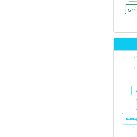
بتی
نفشه