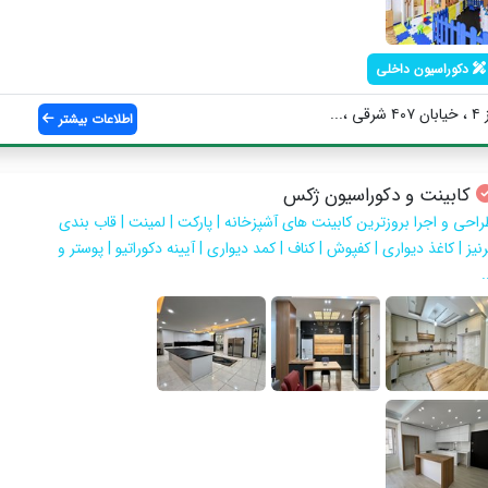
دکوراسیون داخلی
..
اطلاعات بیشتر
کابینت و دکوراسیون ژکس
راحی و اجرا بروزترین کابینت های آشپزخانه | پارکت | لمینت | قاب بندی
نیز | کاغذ دیواری | کفپوش | کناف | کمد دیواری | آیینه دکوراتیو | پوستر و
.