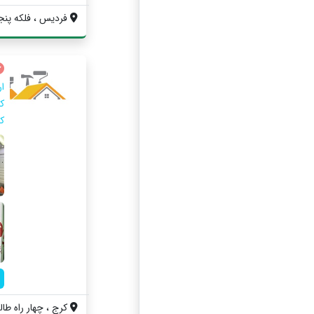
فردیس ، فلکه پنجم 
ا
ک
ک
کرج ، چهار راه طالق