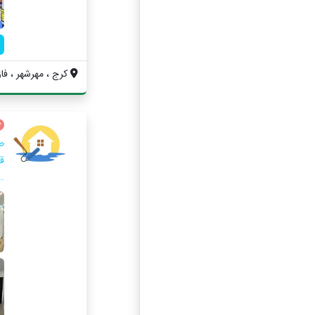
کرج ، مهرشهر ، فاز ۴ ، خیابان ۴۰۷ شرقی ،.
ط
قر
..