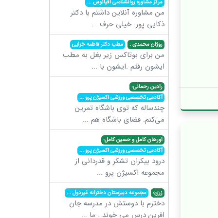
مرکز مشاوره روانشناسی اقیانوس
...
من مشاوره آنلاین داشتم با دکتر
ذکایی پور. خیلی حرف
...
روژان محمدی :
مطب دکتر فاطمه خزایی
من برای بوتاکس زیر بغل به مطب
ایشون رفتم .ایشون با
...
رادین رحمانی:
آکادمی تخصصی ورزشی اکسیژن پرو
...
چندساله که توی باشگاه تمرین
می‌کنم. فضای باشگاه هم
...
اورهان کامل و حسین کامل:
آکادمی تخصصی ورزشی اکسیژن پرو
...
درود بیکران تشکر و قدردانی از
مجموعه اکسیژن پرو
...
زری:
مجموعه دبیرستان دخترانه غیردول
...
دخترم با دوستش در مدرسه جان
افرین درس می خوند . ما
...