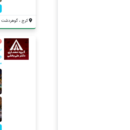
کرج ، گوهردشت ، بلو
ب
و
مع