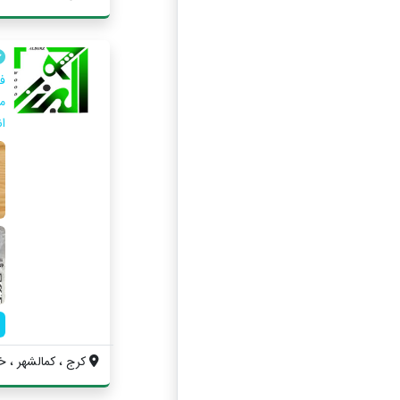
ف
ان
کرج ، کمالشهر ، خ