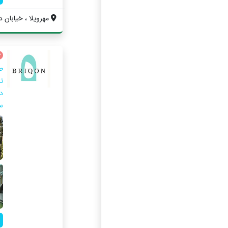
مهرویلا ، خیابان د
ط
ت
د
س