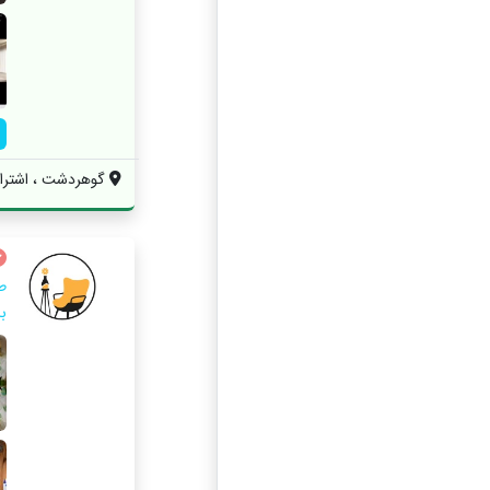
گوهردشت ، اشتراکی ش
ط
ب