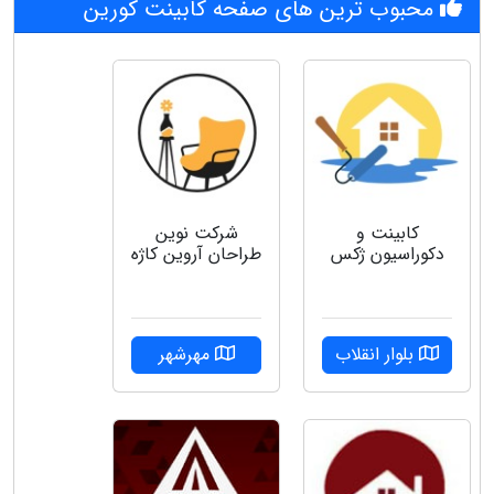
محبوب ترین های صفحه کابینت کورین
کابینت و
شرکت نوین
دکوراسیون ژکس
طراحان آروین کاژه
بلوار انقلاب
مهرشهر