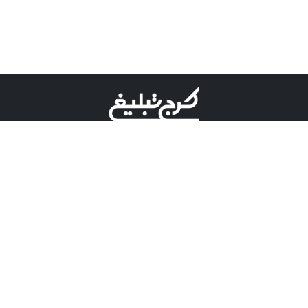
©کرج تبلیغ علامت تجاری ثبت شده در "اداره ثبت برند"
میباشد و هرگونه استفاده از این عنوان با پسوند و پیشوند قابل
پیگیری قضایی میباشد.
دارای نماد اعتبار 1 ستاره از مركز توسعه تجارت الكترونیكی
وزارت صنعت، معدن و تجارت.
مسئولیت آگهی های درج شده در این سایت بر عهده آگهی
دهنده می باشد.
تعرفه تبلیغات