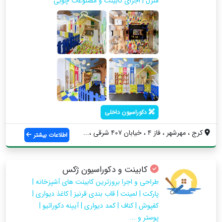
منزل | اجرای کابینت و مصنوعات چوبی
دکوراسیون داخلی
کرج ، مهرشهر ، فاز ۴ ، خیابان ۴۰۷ شرقی ،...
اطلاعات بیشتر
کابینت و دکوراسیون ژکس
طراحی و اجرا بروزترین کابینت های آشپزخانه |
پارکت | لمینت | قاب بندی قرنیز | کاغذ دیواری |
کفپوش | کناف | کمد دیواری | آیینه دکوراتیو |
پوستر و ...