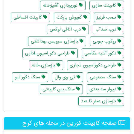
کابینت سازی
نورپردازی آشپزخانه
نصب قرنیز
کفپوش پارکت
کابینت اقساطی
درب ضدآب
درب اتاقی لوکس
روکوب چوبی
بازسازی سرویس بهداشتی
دکور آتلیه عکاسی
طراحی دکوراسیون اداری
طراحی دکوراسیون تجاری
بازسازی خانه
سنگ مصنوعی
تی وی وال
سنگ دکوراتیو
دیوار سه بعدی
سنگ بین کابینتی
بازسازی صفر تا صد
صفحه کابینت کورین در محله های کرج