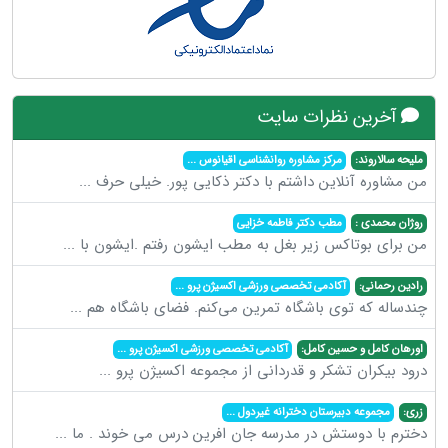
آخرین نظرات سایت
ملیحه سالاروند:
مرکز مشاوره روانشناسی اقیانوس
...
من مشاوره آنلاین داشتم با دکتر ذکایی پور. خیلی حرف
...
روژان محمدی :
مطب دکتر فاطمه خزایی
من برای بوتاکس زیر بغل به مطب ایشون رفتم .ایشون با
...
رادین رحمانی:
آکادمی تخصصی ورزشی اکسیژن پرو
...
چندساله که توی باشگاه تمرین می‌کنم. فضای باشگاه هم
...
اورهان کامل و حسین کامل:
آکادمی تخصصی ورزشی اکسیژن پرو
...
درود بیکران تشکر و قدردانی از مجموعه اکسیژن پرو
...
زری:
مجموعه دبیرستان دخترانه غیردول
...
دخترم با دوستش در مدرسه جان افرین درس می خوند . ما
...