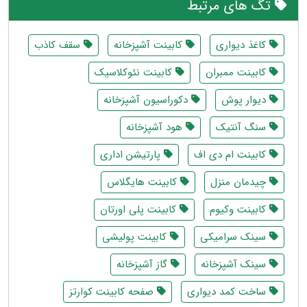
تگ های مرتبط
کاغذ دیواری
کابینت آشپزخانه
سقف کاذب
کابینت ممبران
کابینت نئوکلاسیک
دیوار پوش
دکوراسیون آشپزخانه
سنگ آنتیک
هود آشپزخانه
کابینت ام دی اف
پارتیشن اداری
چیدمان منزل
کابینت هایگلاس
کابینت وکیوم
کابینت پلی اورتان
سینک سرامیکی
کابینت پولیشی
سینک آشپزخانه
گاز آشپزخانه
ساخت کمد دیواری
صفحه کابینت کوارتز