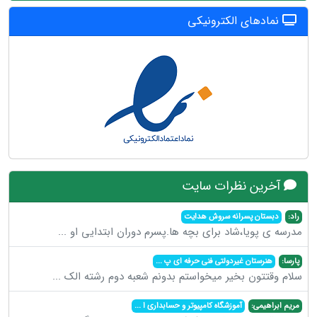
نمادهای الکترونیکی
آخرین نظرات سایت
راد:
دبستان پسرانه سروش هدایت
مدرسه ی پویا،شاد برای بچه ها.پسرم دوران ابتدایی او
...
پارسا:
هنرستان غیردولتی فنی حرفه ای پ
...
سلام وقتتون بخیر میخواستم بدونم شعبه دوم رشته الک
...
مریم ابراهیمی:
آموزشگاه کامپیوتر و حسابداری ا
...