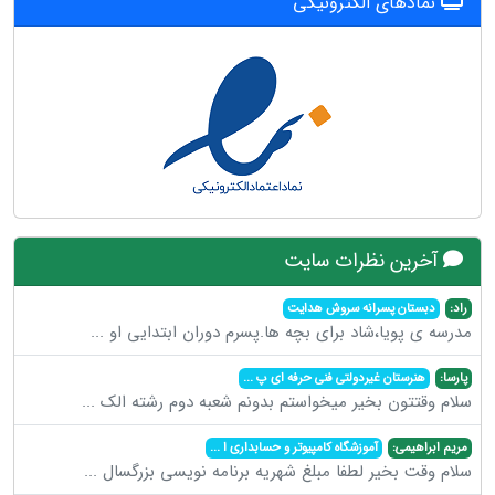
نمادهای الکترونیکی
آخرین نظرات سایت
راد:
دبستان پسرانه سروش هدایت
مدرسه ی پویا،شاد برای بچه ها.پسرم دوران ابتدایی او
...
پارسا:
هنرستان غیردولتی فنی حرفه ای پ
...
سلام وقتتون بخیر میخواستم بدونم شعبه دوم رشته الک
...
مریم ابراهیمی:
آموزشگاه کامپیوتر و حسابداری ا
...
سلام وقت بخیر لطفا مبلغ شهریه برنامه نویسی بزرگسال
...