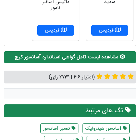
داتیس آسانبر
سدید
نامور
فردیس
فردیس
مشاهده لیست کامل گواهی استاندارد آسانسور کرج
(امتیاز 4.6 | 2731 رای)
تگ های مرتبط
آسانسور هیدرولیک
تعمیر آسانسور