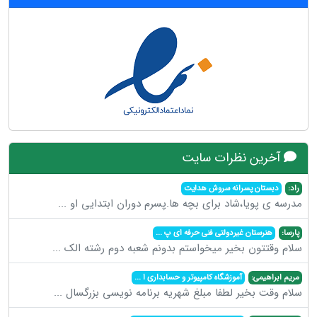
آخرین نظرات سایت
راد:
دبستان پسرانه سروش هدایت
مدرسه ی پویا،شاد برای بچه ها.پسرم دوران ابتدایی او
...
پارسا:
هنرستان غیردولتی فنی حرفه ای پ
...
سلام وقتتون بخیر میخواستم بدونم شعبه دوم رشته الک
...
مریم ابراهیمی:
آموزشگاه کامپیوتر و حسابداری ا
...
سلام وقت بخیر لطفا مبلغ شهریه برنامه نویسی بزرگسال
...