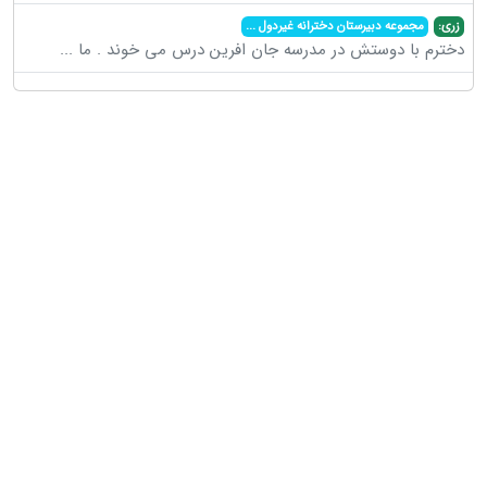
زری:
مجموعه دبیرستان دخترانه غیردول
...
دخترم با دوستش در مدرسه جان افرین درس می خوند . ما
...