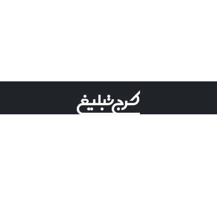
©کرج تبلیغ علامت تجاری ثبت شده در "اداره ثبت برند"
میباشد و هرگونه استفاده از این عنوان با پسوند و پیشوند قابل
پیگیری قضایی میباشد.
دارای نماد اعتبار 1 ستاره از مركز توسعه تجارت الكترونیكی
وزارت صنعت، معدن و تجارت.
مسئولیت آگهی های درج شده در این سایت بر عهده آگهی
دهنده می باشد.