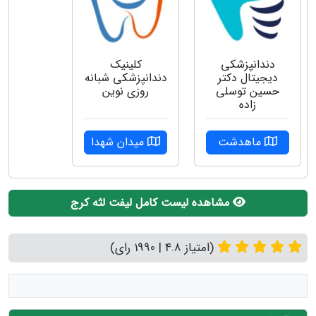
دندانپزشکی
کلینیک
دیجیتال دکتر
دندانپزشکی شبانه
حسین توسلی
روزی نوین
زاده
ماهدشت
میدان شهدا
مشاهده لیست کامل لیفت لثه کرج
(امتیاز 4.8 | 1990 رای)