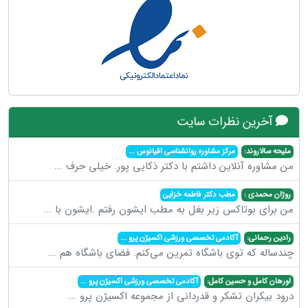
آخرین نظرات سایت
ملیحه سالاروند:
مرکز مشاوره روانشناسی اقیانوس
...
من مشاوره آنلاین داشتم با دکتر ذکایی پور. خیلی حرف
...
روژان محمدی :
مطب دکتر فاطمه خزایی
من برای بوتاکس زیر بغل به مطب ایشون رفتم .ایشون با
...
رادین رحمانی:
آکادمی تخصصی ورزشی اکسیژن پرو
...
چندساله که توی باشگاه تمرین می‌کنم. فضای باشگاه هم
...
اورهان کامل و حسین کامل:
آکادمی تخصصی ورزشی اکسیژن پرو
...
درود بیکران تشکر و قدردانی از مجموعه اکسیژن پرو
...