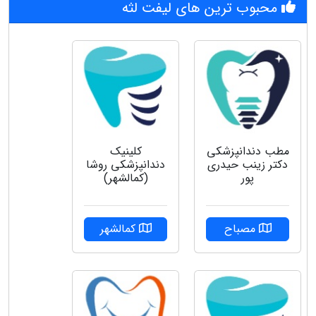
محبوب ترین های لیفت لثه
مطب دندانپزشکی
کلینیک
دکتر زینب حیدری
دندانپزشکی روشا
پور
(کمالشهر)
مصباح
کمالشهر