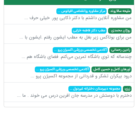
ملیحه سالاروند:
مرکز مشاوره روانشناسی اقیانوس
...
من مشاوره آنلاین داشتم با دکتر ذکایی پور. خیلی حرف
...
روژان محمدی :
مطب دکتر فاطمه خزایی
من برای بوتاکس زیر بغل به مطب ایشون رفتم .ایشون با
...
رادین رحمانی:
آکادمی تخصصی ورزشی اکسیژن پرو
...
چندساله که توی باشگاه تمرین می‌کنم. فضای باشگاه هم
...
اورهان کامل و حسین کامل:
آکادمی تخصصی ورزشی اکسیژن پرو
...
درود بیکران تشکر و قدردانی از مجموعه اکسیژن پرو
...
زری:
مجموعه دبیرستان دخترانه غیردول
...
دخترم با دوستش در مدرسه جان افرین درس می خوند . ما
...