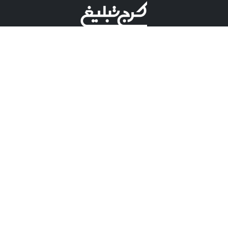
©کرج تبلیغ علامت تجاری ثبت شده در "اداره ثبت برند"
میباشد و هرگونه استفاده از این عنوان با پسوند و پیشوند قابل
پیگیری قضایی میباشد.
دارای نماد اعتبار 1 ستاره از مركز توسعه تجارت الكترونیكی
وزارت صنعت، معدن و تجارت.
مسئولیت آگهی های درج شده در این سایت بر عهده آگهی
دهنده می باشد.
تعرفه تبلیغات
پنل کاربری
تماس با کرج تبلیغ