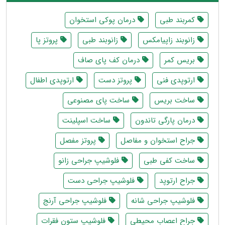
کمربند طبی
درمان پوکی استخوان
زانوبند زاپیامکس
زانوبند طبی
پروتز پا
بریس کمر
درمان کف پای صاف
ارتوپدی فنی
پروتز دست
ارتوپدی اطفال
ساخت بریس
ساخت پای مصنوعی
درمان پارگی تاندون
ساخت اسپلینت
جراح استخوان و مفاصل
پروتز مفصل
ساخت کفی طبی
فلوشیپ جراحی زانو
جراح ارتوپد
فلوشیپ جراحی دست
فلوشیپ جراحی شانه
فلوشیپ جراحی آرنج
جراح اعصاب محیطی
فلوشیپ ستون فقرات