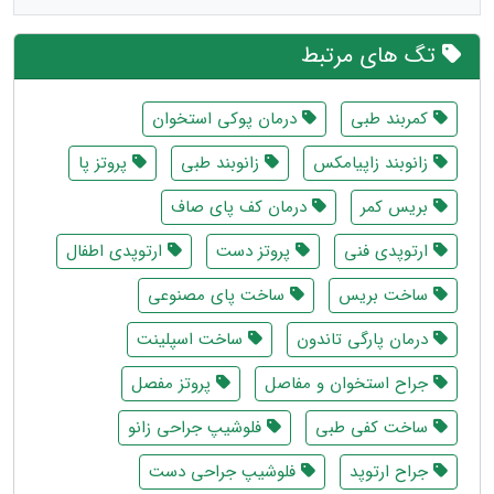
تگ های مرتبط
کمربند طبی
درمان پوکی استخوان
زانوبند زاپیامکس
زانوبند طبی
پروتز پا
بریس کمر
درمان کف پای صاف
ارتوپدی فنی
پروتز دست
ارتوپدی اطفال
ساخت بریس
ساخت پای مصنوعی
درمان پارگی تاندون
ساخت اسپلینت
جراح استخوان و مفاصل
پروتز مفصل
ساخت کفی طبی
فلوشیپ جراحی زانو
جراح ارتوپد
فلوشیپ جراحی دست