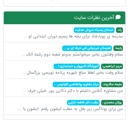
آخرین نظرات سایت
راد:
دبستان پسرانه سروش هدایت
مدرسه ی پویا،شاد برای بچه ها.پسرم دوران ابتدایی او
...
پارسا:
هنرستان غیردولتی فنی حرفه ای پ
...
سلام وقتتون بخیر میخواستم بدونم شعبه دوم رشته الک
...
مریم ابراهیمی:
آموزشگاه کامپیوتر و حسابداری ا
...
سلام وقت بخیر لطفا مبلغ شهریه برنامه نویسی بزرگسال
...
ملیحه سالاروند:
مرکز مشاوره روانشناسی اقیانوس
...
من مشاوره آنلاین داشتم با دکتر ذکایی پور. خیلی حرف
...
روژان محمدی :
مطب دکتر فاطمه خزایی
من برای بوتاکس زیر بغل به مطب ایشون رفتم .ایشون با
...