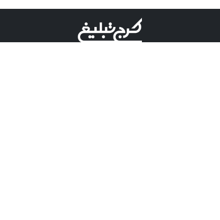
©کرج تبلیغ علامت تجاری ثبت شده در "اداره ثبت برند"
میباشد و هرگونه استفاده از این عنوان با پسوند و پیشوند قابل
پیگیری قضایی میباشد.
دارای نماد اعتبار 1 ستاره از مركز توسعه تجارت الكترونیكی
وزارت صنعت، معدن و تجارت.
مسئولیت آگهی های درج شده در این سایت بر عهده آگهی
دهنده می باشد.
تعرفه تبلیغات
پنل کاربری
تماس با کرج تبلیغ