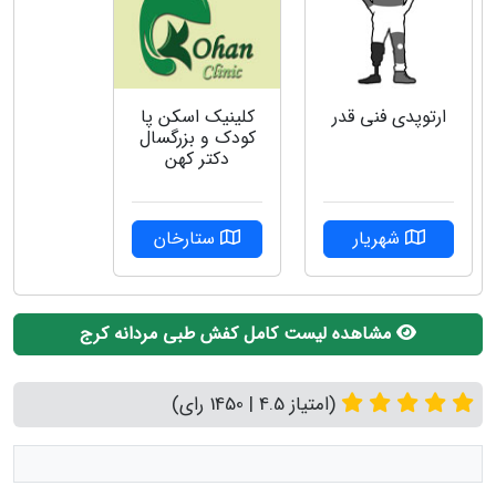
ارتوپدی فنی قدر
کلینیک اسکن پا
کودک و بزرگسال
دکتر کهن
شهریار
ستارخان
مشاهده لیست کامل کفش طبی مردانه کرج
(امتیاز 4.5 | 1450 رای)