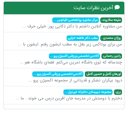
آخرین نظرات سایت
ملیحه سالاروند:
مرکز مشاوره روانشناسی اقیانوس
...
من مشاوره آنلاین داشتم با دکتر ذکایی پور. خیلی حرف
...
روژان محمدی :
مطب دکتر فاطمه خزایی
من برای بوتاکس زیر بغل به مطب ایشون رفتم .ایشون با
...
رادین رحمانی:
آکادمی تخصصی ورزشی اکسیژن پرو
...
چندساله که توی باشگاه تمرین می‌کنم. فضای باشگاه هم
...
اورهان کامل و حسین کامل:
آکادمی تخصصی ورزشی اکسیژن پرو
...
درود بیکران تشکر و قدردانی از مجموعه اکسیژن پرو
...
زری:
مجموعه دبیرستان دخترانه غیردول
...
دخترم با دوستش در مدرسه جان افرین درس می خوند . ما
...