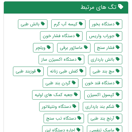
تگ های مرتبط
دستگاه بخور
کیسه آب گرم
بالش طبی
جوراب واریس
دستگاه فشار خون
فشار سنج
ماساژور برقی
ویلچر
بالش بارداری
دستگاه اکسیژن ساز
مچ بند طبی
کفش طبی زنانه
قوزبند طبی
دستگاه قند خون
گردن بند طبی
کپسول اکسیژن
جعبه کمک های اولیه
شکم بند بارداری
دستگاه ونتیلاتور
آرنج بند طبی
دستگاه تب سنج
ماسک تنفسی
اجاره دستگاه لیزر