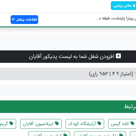
سالن زیبایی
 پیتزا پایتخت، طبقه د...
اطلاعات بیشتر
افزودن شغل شما به لیست پدیکور آقایان
(امتیاز 4.9 | 953 رای)
تبط
کلاه گیس
آرایشگاه کودک
اپیلاسیون آقایان
گریم 
ن
پاکسازی صورت آقایان
کراتینه مو آقایان