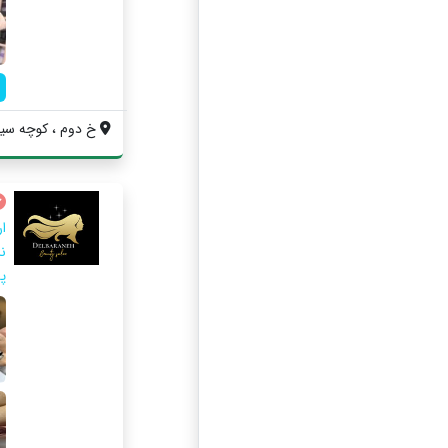
خ دوم ، كوچه سينم
ا
نا
پ