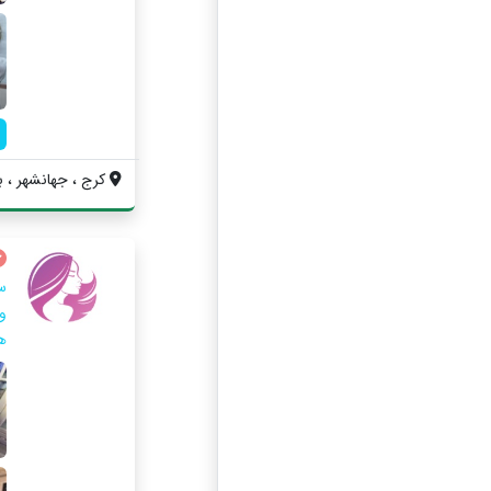
کرج ، جهانشهر ، بلو
س
و
ه