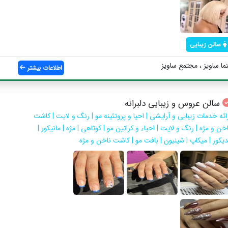
سالن زیبایی
ا ساويز ، مجتمع ساويز
اطلاعات بیشتر
سالن عروس و زیبایی دلبرانه
رائه خدمات زیبایی و آرایشی | احیا و پروتئینه مو | رنگ و لایت | کاشت
خن و مژه | رنگ و لایت | احیاء و کراتین مو | کوتاهی | مژه | مانیکور |
دیکور | میکاپ | شینیون | بافت مو | کاشت ناخن و مژه