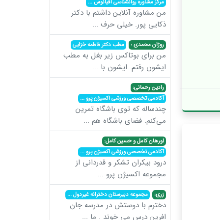
مرکز مشاوره روانشناسی اقیانوس
...
من مشاوره آنلاین داشتم با دکتر
ذکایی پور. خیلی حرف
...
روژان محمدی :
مطب دکتر فاطمه خزایی
من برای بوتاکس زیر بغل به مطب
ایشون رفتم .ایشون با
...
رادین رحمانی:
آکادمی تخصصی ورزشی اکسیژن پرو
...
چندساله که توی باشگاه تمرین
می‌کنم. فضای باشگاه هم
...
اورهان کامل و حسین کامل:
آکادمی تخصصی ورزشی اکسیژن پرو
...
درود بیکران تشکر و قدردانی از
مجموعه اکسیژن پرو
...
زری:
مجموعه دبیرستان دخترانه غیردول
...
دخترم با دوستش در مدرسه جان
افرین درس می خوند . ما
...