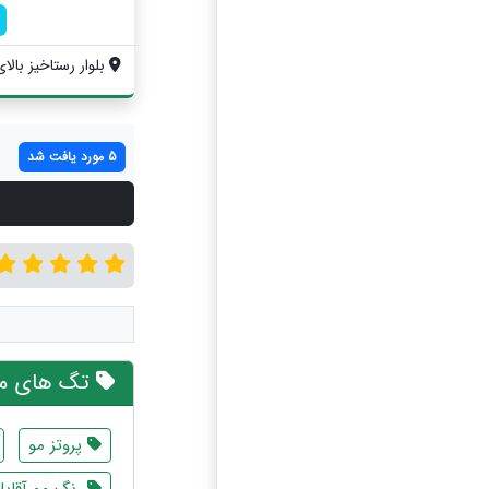
بلوار رستاخیز بالای
5 مورد یافت شد
تگ های مر
پروتز مو
رنگ مو آقایا