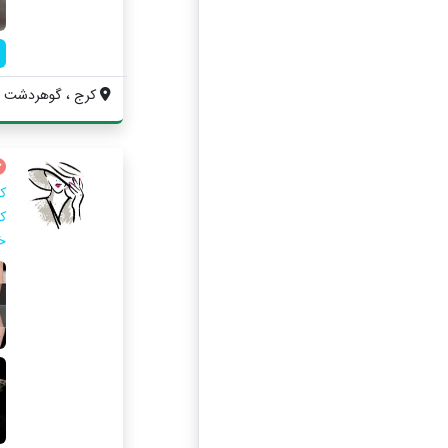
کرج ، گوهردشت ، اب
ک
ک
خ