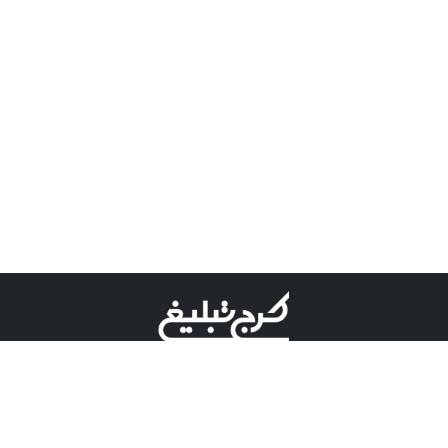
©کرج تبلیغ علامت تجاری ثبت شده در "اداره ثبت برند"
میباشد و هرگونه استفاده از این عنوان با پسوند و پیشوند قابل
پیگیری قضایی میباشد.