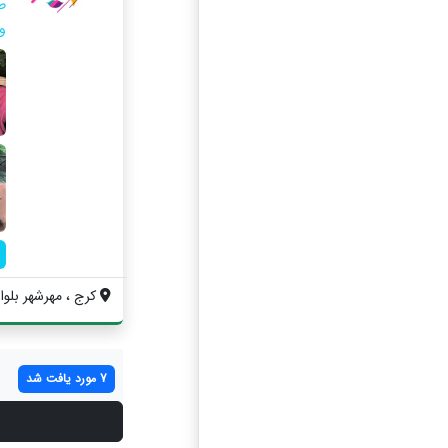
ط
و
کرج ، مهرشهر بلوار ش
7 مورد یافت شد