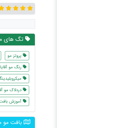
تگ های مر
پروتز مو
رنگ مو آقایا
میکروبلیدینگ 
دردلاک مو آق
آموزش بافت م
بافت مو م