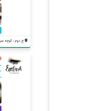
خ دوم ، كوچه سينم
س
خ
م