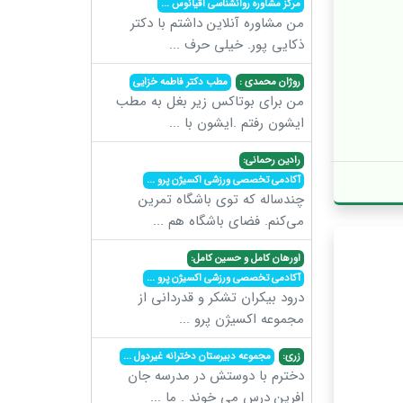
مرکز مشاوره روانشناسی اقیانوس
...
من مشاوره آنلاین داشتم با دکتر
ذکایی پور. خیلی حرف
...
روژان محمدی :
مطب دکتر فاطمه خزایی
من برای بوتاکس زیر بغل به مطب
ایشون رفتم .ایشون با
...
رادین رحمانی:
آکادمی تخصصی ورزشی اکسیژن پرو
...
چندساله که توی باشگاه تمرین
می‌کنم. فضای باشگاه هم
...
اورهان کامل و حسین کامل:
آکادمی تخصصی ورزشی اکسیژن پرو
...
درود بیکران تشکر و قدردانی از
مجموعه اکسیژن پرو
...
زری:
مجموعه دبیرستان دخترانه غیردول
...
دخترم با دوستش در مدرسه جان
افرین درس می خوند . ما
...