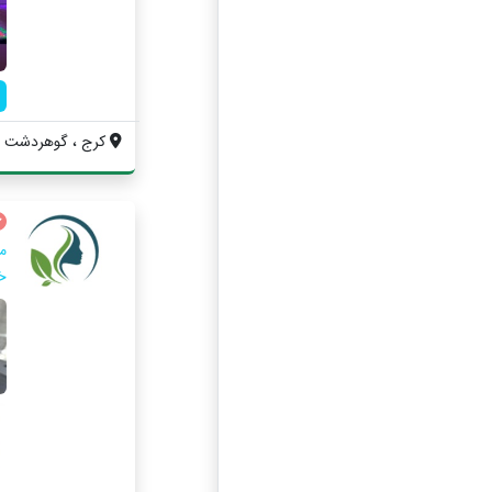
کرج ، گوهردشت فا
م
خد