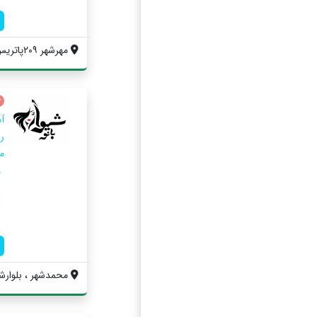
مهرشهر ۲۰۹پاتریس۲طبفه اول واحد دوم
آ
رس
م
محمدشهر ، بلوارش