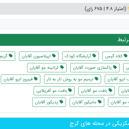
(امتیاز 4.8 | 675 رای)
تبط
کلاه گیس
آرایشگاه کودک
اپیلاسیون آقایان
گریم 
ن
پاکسازی صورت آقایان
کراتینه مو آقایان
ابرو آقایان
ترمیم مو به روش تار به تار
فیبروز ابرو آقایان
ایان
بافت مو آقایان
بافت مو آفریقایی
و آقایان
مانیکور آقایان
پدیکور آقایان
کزیکی در محله های کرج