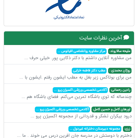
آخرین نظرات سایت
ملیحه سالاروند:
مرکز مشاوره روانشناسی اقیانوس
...
من مشاوره آنلاین داشتم با دکتر ذکایی پور. خیلی حرف
...
روژان محمدی :
مطب دکتر فاطمه خزایی
من برای بوتاکس زیر بغل به مطب ایشون رفتم .ایشون با
...
رادین رحمانی:
آکادمی تخصصی ورزشی اکسیژن پرو
...
چندساله که توی باشگاه تمرین می‌کنم. فضای باشگاه هم
...
اورهان کامل و حسین کامل:
آکادمی تخصصی ورزشی اکسیژن پرو
...
درود بیکران تشکر و قدردانی از مجموعه اکسیژن پرو
...
زری:
مجموعه دبیرستان دخترانه غیردول
...
دخترم با دوستش در مدرسه جان افرین درس می خوند . ما
...