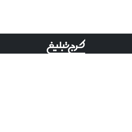
©کرج تبلیغ علامت تجاری ثبت شده در "اداره ثبت برند"
میباشد و هرگونه استفاده از این عنوان با پسوند و پیشوند قابل
پیگیری قضایی میباشد.
دارای نماد اعتبار 1 ستاره از مركز توسعه تجارت الكترونیكی
وزارت صنعت، معدن و تجارت.
مسئولیت آگهی های درج شده در این سایت بر عهده آگهی
دهنده می باشد.
تعرفه تبلیغات